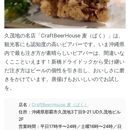
久茂地の名店「CraftBeerHouse 麦（ばく）」は、
観光客にも認知度の高いビアバーです。いま沖縄県
内で最も注ぎ方が素晴らしいビアバーは、間違いな
くここといえます！新橋ドライドックから受け継い
だ注ぎ方はビールの個性を引き出し、おいしさに磨
きをかけています。唐揚げもおいしいのでお試し
を。
店名：
CraftBeerHouse 麦（ばく）
住所：沖縄県那覇市久茂地3丁目9-21 UD久茂地ビル
2F
営業時間：平日17時半〜24時／土曜16時〜24時／日