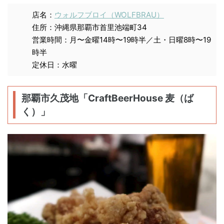
店名：
ウォルフブロイ（WOLFBRAU）
住所：沖縄県那覇市首里池端町34
営業時間：月〜金曜14時〜19時半／土・日曜8時〜19
時半
定休日：水曜
那覇市久茂地「CraftBeerHouse 麦（ば
く）」