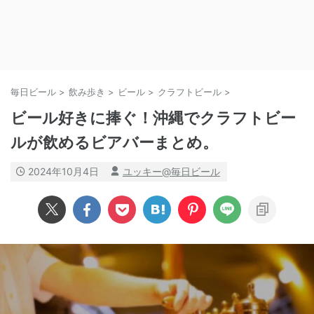
毎日ビール
>
飲み歩き
>
ビール
>
クラフトビール
>
ビール好きに捧ぐ！沖縄でクラフトビー
ルが飲めるビアバーまとめ。
2024年10月4日
ユッキー@毎日ビール