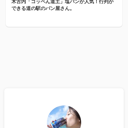
木古内「コッペん道土」塩パンが人気！行列が
できる道の駅のパン屋さん。