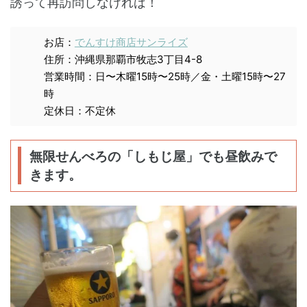
誘って再訪問しなければ！
お店：
でんすけ商店サンライズ
住所：沖縄県那覇市牧志3丁目4-8
営業時間：日〜木曜15時〜25時／金・土曜15時〜27
時
定休日：不定休
無限せんべろの「しもじ屋」でも昼飲みで
きます。