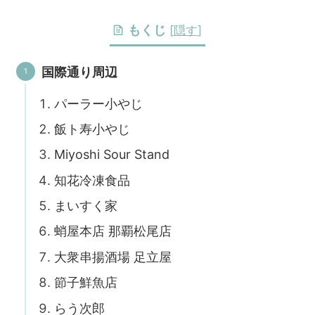
もくじ
[
隠す
]
国際通り周辺
パーラー小やじ
飯ト寿小やじ
Miyoshi Sour Stand
知花冷凍食品
まいすく家
蛸屋本店 那覇松尾店
大衆串揚酒場 足立屋
節子鮮魚店
らう次郎