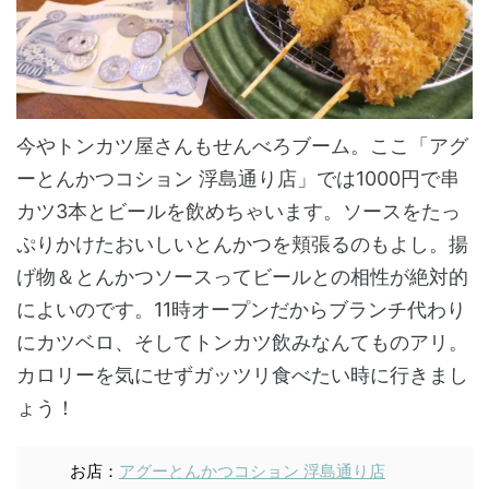
今やトンカツ屋さんもせんべろブーム。ここ「アグ
ーとんかつコション 浮島通り店」では1000円で串
カツ3本とビールを飲めちゃいます。ソースをたっ
ぷりかけたおいしいとんかつを頬張るのもよし。揚
げ物＆とんかつソースってビールとの相性が絶対的
によいのです。11時オープンだからブランチ代わり
にカツベロ、そしてトンカツ飲みなんてものアリ。
カロリーを気にせずガッツリ食べたい時に行きまし
ょう！
お店：
アグーとんかつコション 浮島通り店