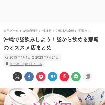
毎日ビール
>
都道府県別
>
沖縄県
>
沖縄本島南部
>
那覇市
>
沖縄で昼飲みしよう！昼から飲める那覇
のオススメ店まとめ
2015年4月1日
2023年7月24日
ユッキー@毎日ビール