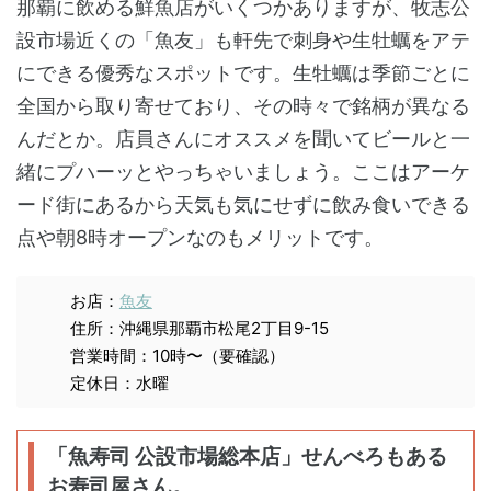
那覇に飲める鮮魚店がいくつかありますが、牧志公
設市場近くの「魚友」も軒先で刺身や生牡蠣をアテ
にできる優秀なスポットです。生牡蠣は季節ごとに
全国から取り寄せており、その時々で銘柄が異なる
んだとか。店員さんにオススメを聞いてビールと一
緒にプハーッとやっちゃいましょう。ここはアーケ
ード街にあるから天気も気にせずに飲み食いできる
点や朝8時オープンなのもメリットです。
お店：
魚友
住所：沖縄県那覇市松尾2丁目9-15
営業時間：10時〜（要確認）
定休日：水曜
「魚寿司 公設市場総本店」せんべろもある
お寿司屋さん。