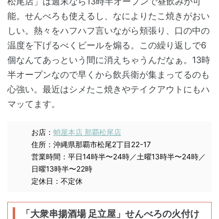
松尾店」は週末なら13時半オープンで昼飲みが可
能。せんべろも使えるし、なによりたこ焼きがおい
しい。熱々をハフハフ言いながら頬張り、口の中の
温度を下げるべくビールを煽る。この繰り返しで6
個なんてあっという間に消えちゃうんだなぁ。13時
半オープンなので早くから飲兵衛が集まってるのも
心強い。最近はシメたこ焼きやテイクアウトにもハ
マッてます。
お店：
蛸屋本店 那覇松尾店
住所：沖縄県那覇市松尾2丁目22-17
営業時間：平日14時半〜24時／土曜13時半〜24時／
日曜13時半〜22時
定休日：不定休
「大衆串揚酒場 足立屋」せんべろの火付け