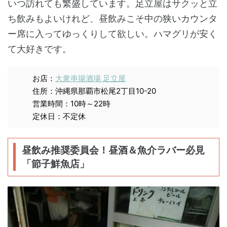
いつ訪れても繁盛しています。足立屋はサクッと立
ち飲みもよいけれど、昼飲みこそ中の狭いカウンタ
ー席に入ってゆっくりして欲しい。ハマグリが安く
て大好きです。
お店：
大衆串揚酒場 足立屋
住所：沖縄県那覇市松尾2丁目10-20
営業時間：10時～22時
定休日：不定休
昼飲み推奨委員会！昼酒＆魚介ラバー必見
「節子鮮魚店」