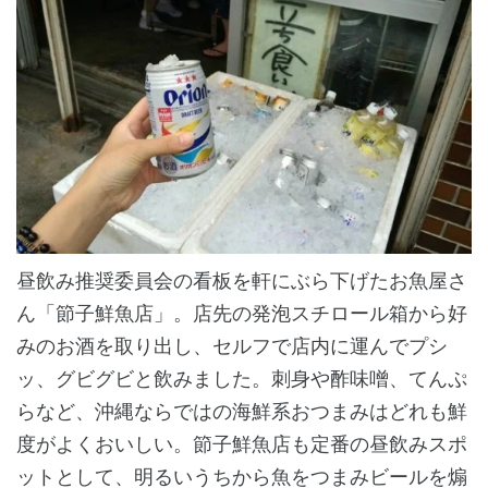
昼飲み推奨委員会の看板を軒にぶら下げたお魚屋さ
ん「節子鮮魚店」。店先の発泡スチロール箱から好
みのお酒を取り出し、セルフで店内に運んでプシ
ッ、グビグビと飲みました。刺身や酢味噌、てんぷ
らなど、沖縄ならではの海鮮系おつまみはどれも鮮
度がよくおいしい。節子鮮魚店も定番の昼飲みスポ
ットとして、明るいうちから魚をつまみビールを煽