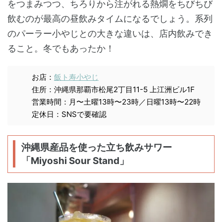
をつまみつつ、ちろりから注がれる熱燗をちびちび
飲むのが最高の昼飲みタイムになるでしょう。系列
のパーラー小やじとの大きな違いは、店内飲みでき
ること。冬でもあったか！
お店：
飯ト寿小やじ
住所：沖縄県那覇市松尾2丁目11-5 上江洲ビル1F
営業時間：月〜土曜13時〜23時／日曜13時〜22時
定休日：SNSで要確認
沖縄県産品を使った立ち飲みサワー
「Miyoshi Sour Stand」