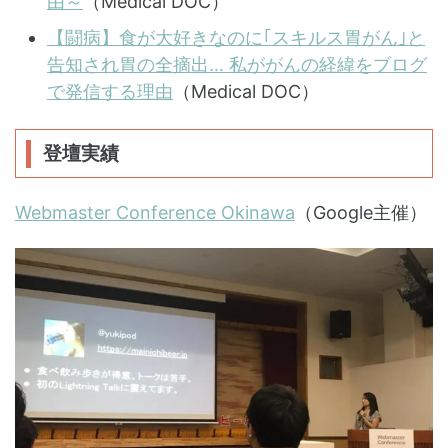
由～
（Medical DOC）
【闘病】食が大好きなのに｢スキルス胃がん｣と
告知され胃の全摘出… 私ががんの経緯をブログ
で発信する理由
（Medical DOC）
登壇実績
Webmaster Conference Okinawa
（Google主催）