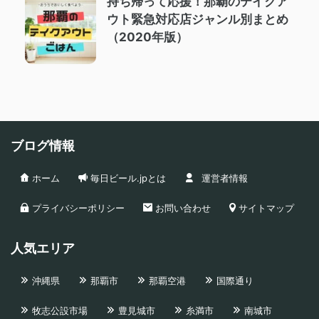
持ち帰って応援！那覇のテイクア
ウト緊急対応店ジャンル別まとめ
（2020年版）
ブログ情報
ホーム
毎日ビール.jpとは
運営者情報
プライバシーポリシー
お問い合わせ
サイトマップ
人気エリア
沖縄県
那覇市
那覇空港
国際通り
牧志公設市場
豊見城市
糸満市
南城市