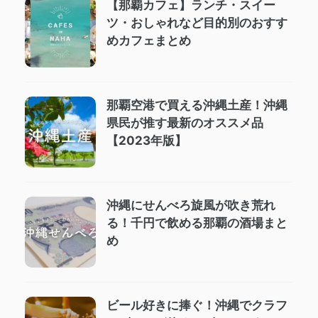
【那覇カフェ】ランチ・スイー
ツ・おしゃれなど目的別のおすす
めカフェまとめ
那覇空港で買える沖縄土産！沖縄
県民が推す最新のオススメ品
【2023年版】
沖縄にせんべろ旋風が吹き荒れ
る！千円で飲める那覇の酒場まと
め
ビール好きに捧ぐ！沖縄でクラフ