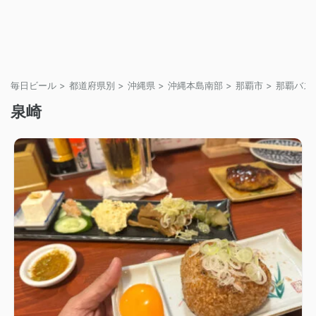
毎日ビール
>
都道府県別
>
沖縄県
>
沖縄本島南部
>
那覇市
>
那覇バス
泉崎