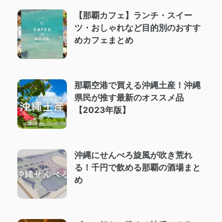
【那覇カフェ】ランチ・スイー
ツ・おしゃれなど目的別のおすす
めカフェまとめ
那覇空港で買える沖縄土産！沖縄
県民が推す最新のオススメ品
【2023年版】
沖縄にせんべろ旋風が吹き荒れ
る！千円で飲める那覇の酒場まと
め