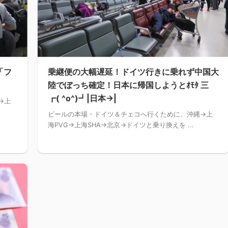
「フ
乗継便の大幅遅延！ドイツ行きに乗れず中国大
陸でぼっち確定！日本に帰国しようとｵﾓﾀ 三
┏( ^o^)┛|日本→|
→上
ビールの本場・ドイツ＆チェコへ行くために、沖縄→上
海PVG→上海SHA→北京→ドイツと乗り換えを ...