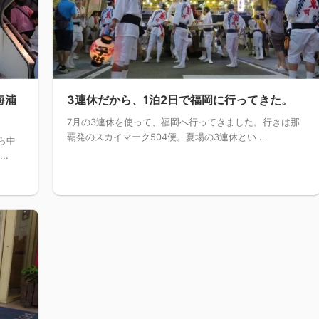
海浦
3連休だから、1泊2日で福岡に行ってきた。
7月の3連休を使って、福岡へ行ってきました。行きは那
覇発のスカイマーク504便。夏場の3連休とい ...
ら中
..