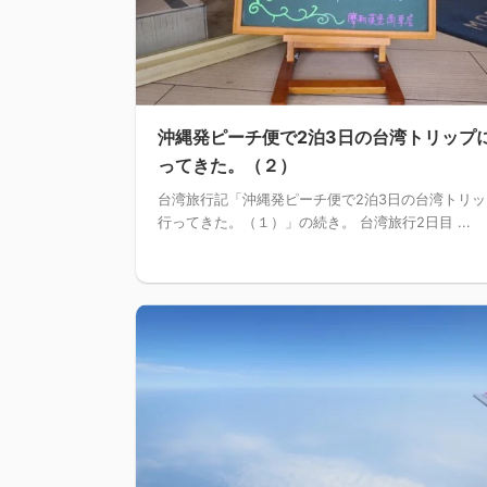
沖縄発ピーチ便で2泊3日の台湾トリップ
ってきた。（２）
台湾旅行記「沖縄発ピーチ便で2泊3日の台湾トリッ
行ってきた。（１）」の続き。 台湾旅行2日目 ...