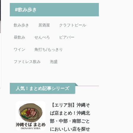
#飲み歩き
飲み歩き
居酒屋
クラフトビール
昼飲み
せんべろ
ビアバー
ワイン
角打ち/もっきり
ファミレス飲み
泡盛
人気！まとめ記事シリーズ
【エリア別】沖縄そ
ば店まとめ！沖縄北
部・中部・南部ごと
においしい店を探せ