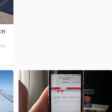
に行
プに