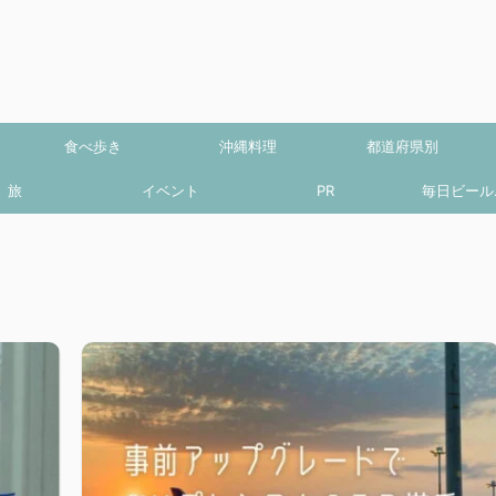
食べ歩き
沖縄料理
都道府県別
旅
イベント
PR
毎日ビール.