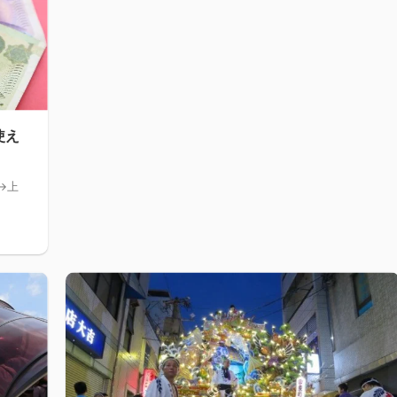
使え
→上