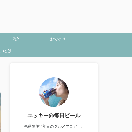
海外
おでかけ
jpとは
ユッキー@毎日ビール
沖縄在住11年目のグルメブロガー。