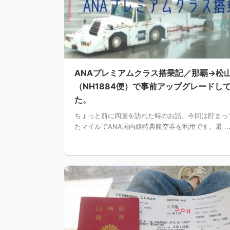
ANAプレミアムクラス搭乗記／那覇→松
（NH1884便）で事前アップグレードし
た。
ちょっと前に四国を訪れた時のお話。今回は貯まっ
たマイルでANA国内線特典航空券を利用です。最 ..