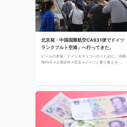
北京発・中国国際航空CA931便でドイツ
ランクフルト空港」へ行ってきた。
ビールの本場・ドイツ＆チェコへ行くために、沖縄
海PVG→上海SHA→北京→ドイツと乗り換えを ...