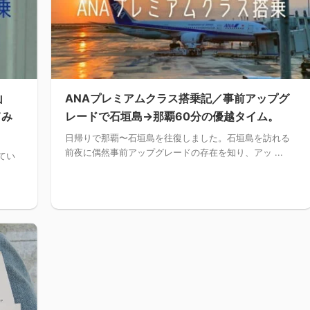
山
ANAプレミアムクラス搭乗記／事前アップグ
てみ
レードで石垣島→那覇60分の優越タイム。
日帰りで那覇〜石垣島を往復しました。石垣島を訪れる
前夜に偶然事前アップグレードの存在を知り、アッ ...
てい
.