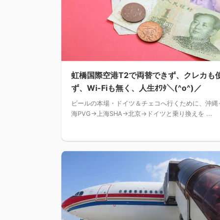
虹橋国際空港T2で両替できず、クレカも
ず、Wi-Fiも無く、人生ｵﾜﾀ＼(^o^)／
ビールの本場・ドイツ＆チェコへ行くために、沖縄
海PVG→上海SHA→北京→ドイツと乗り換えを ...