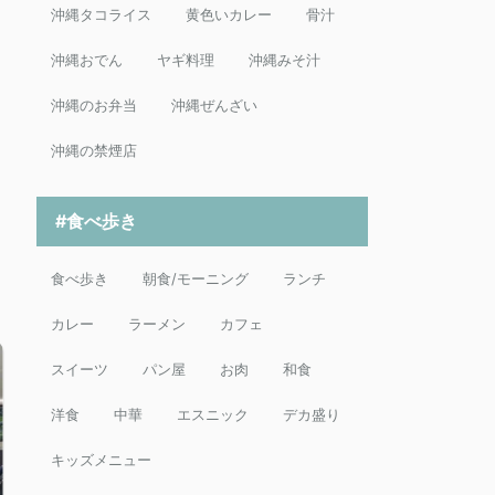
沖縄タコライス
黄色いカレー
骨汁
沖縄おでん
ヤギ料理
沖縄みそ汁
沖縄のお弁当
沖縄ぜんざい
沖縄の禁煙店
#食べ歩き
食べ歩き
朝食/モーニング
ランチ
カレー
ラーメン
カフェ
スイーツ
パン屋
お肉
和食
洋食
中華
エスニック
デカ盛り
キッズメニュー