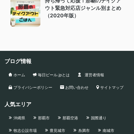
持ち帰って応援！那覇のテイクア
ウト緊急対応店ジャンル別まとめ
（2020年版）
ブログ情報
ホーム
毎日ビール.jpとは
運営者情報
プライバシーポリシー
お問い合わせ
サイトマップ
人気エリア
沖縄県
那覇市
那覇空港
国際通り
牧志公設市場
豊見城市
糸満市
南城市