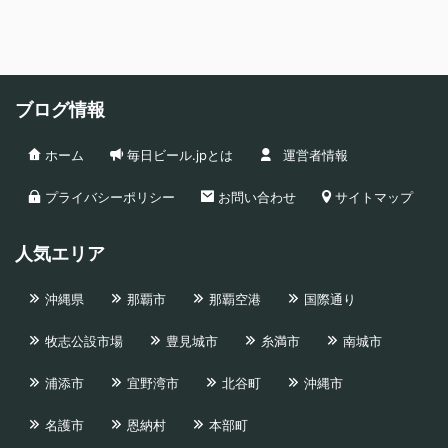
ブログ情報
ホーム
毎日ビール.jpとは
運営者情報
プライバシーポリシー
お問い合わせ
サイトマップ
人気エリア
沖縄県
那覇市
那覇空港
国際通り
牧志公設市場
豊見城市
糸満市
南城市
浦添市
宜野湾市
北谷町
沖縄市
名護市
恩納村
本部町