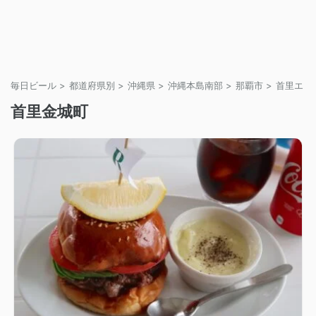
毎日ビール
>
都道府県別
>
沖縄県
>
沖縄本島南部
>
那覇市
>
首里エリ
首里金城町