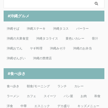
#沖縄グルメ
沖縄そば
沖縄ステーキ
沖縄タコス
パーラー
沖縄の大衆食堂
沖縄タコライス
黄色いカレー
骨汁
沖縄おでん
ヤギ料理
沖縄みそ汁
沖縄のお弁当
沖縄ぜんざい
沖縄の禁煙店
#食べ歩き
食べ歩き
朝食/モーニング
ランチ
カレー
ラーメン
カフェ
スイーツ
パン屋
お肉
和食
洋食
中華
エスニック
デカ盛り
キッズメニュー