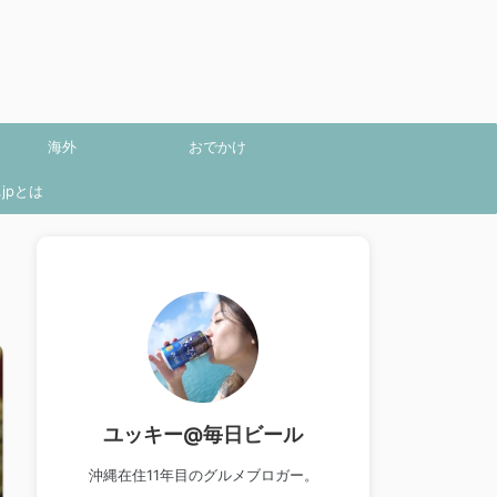
海外
おでかけ
jpとは
ユッキー@毎日ビール
沖縄在住11年目のグルメブロガー。