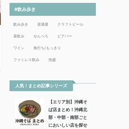
#飲み歩き
飲み歩き
居酒屋
クラフトビール
昼飲み
せんべろ
ビアバー
ワイン
角打ち/もっきり
ファミレス飲み
泡盛
人気！まとめ記事シリーズ
【エリア別】沖縄そ
ば店まとめ！沖縄北
部・中部・南部ごと
においしい店を探せ