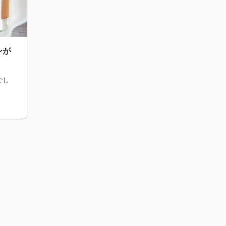
ンが
でし