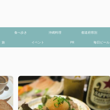
食べ歩き
沖縄料理
都道府県別
旅
イベント
PR
毎日ビール.