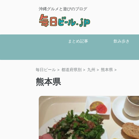
沖縄グルメと遊びのブログ
まとめ記事
飲み歩き
毎日ビール
>
都道府県別
>
九州
>
熊本県
>
熊本県