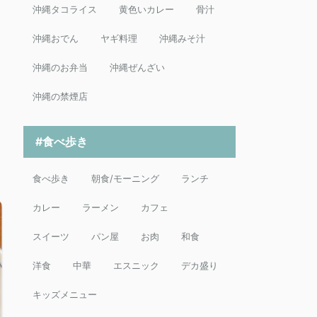
沖縄タコライス
黄色いカレー
骨汁
沖縄おでん
ヤギ料理
沖縄みそ汁
沖縄のお弁当
沖縄ぜんざい
沖縄の禁煙店
#食べ歩き
食べ歩き
朝食/モーニング
ランチ
カレー
ラーメン
カフェ
スイーツ
パン屋
お肉
和食
洋食
中華
エスニック
デカ盛り
キッズメニュー