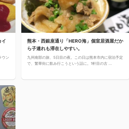
カイ
熊本・西銀座通り「HERO海」個室居酒屋だか
ら子連れも滞在しやすい。
ラウン
九州南部の旅、5日目の夜。この日は熊本市内に宿泊予定
で、繁華街に飲み行こうという話に。1軒目の古 ...