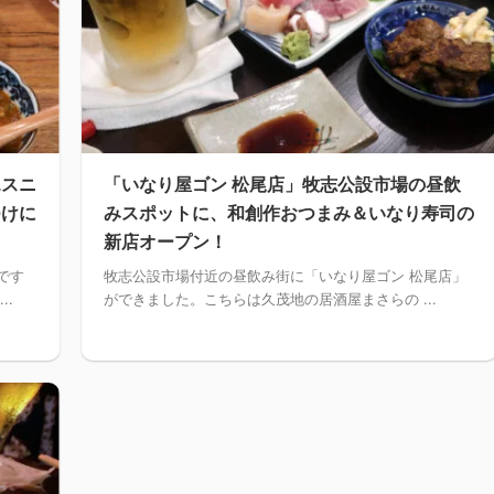
エスニ
「いなり屋ゴン 松尾店」牧志公設市場の昼飲
つけに
みスポットに、和創作おつまみ＆いなり寿司の
新店オープン！
です
牧志公設市場付近の昼飲み街に「いなり屋ゴン 松尾店」
..
ができました。こちらは久茂地の居酒屋まさらの ...