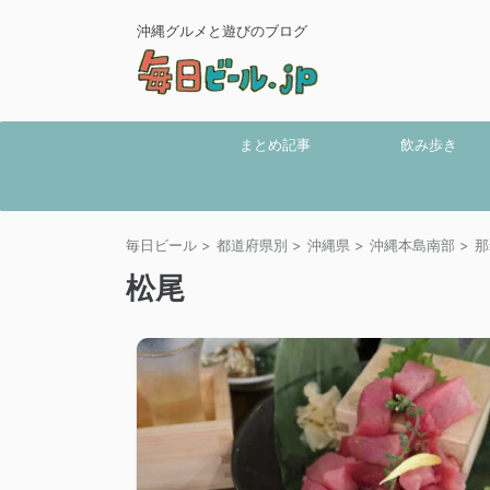
沖縄グルメと遊びのブログ
まとめ記事
飲み歩き
毎日ビール
>
都道府県別
>
沖縄県
>
沖縄本島南部
>
那
松尾