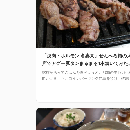
「焼肉・ホルモン 名嘉真」せんべろ街の
店でアグー豚タンまるまる1本焼いてみた
家族そろってごはんを食べようと、那覇の中心部へ
向かいました。コインパーキングに車を預け、牧志 .