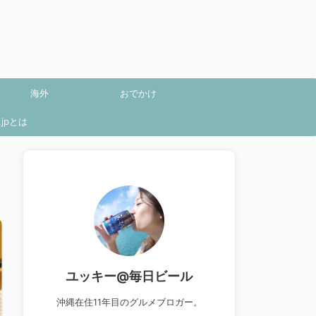
海外
おでかけ
jpとは
ユッキー@毎日ビール
沖縄在住11年目のグルメブロガー。