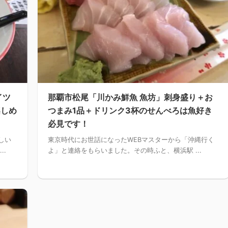
イツ
那覇市松尾「川かみ鮮魚 魚坊」刺身盛り＋お
楽しめ
つまみ1品＋ドリンク3杯のせんべろは魚好き
必見です！
しい
東京時代にお世話になったWEBマスターから「沖縄行く
..
よ」と連絡をもらいました。その時ふと、横浜駅 ...