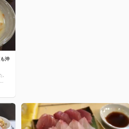
夜も沖
。
た。
..