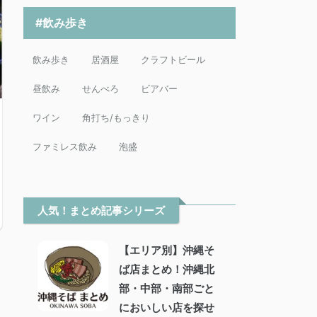
#飲み歩き
飲み歩き
居酒屋
クラフトビール
昼飲み
せんべろ
ビアバー
ワイン
角打ち/もっきり
ファミレス飲み
泡盛
人気！まとめ記事シリーズ
【エリア別】沖縄そ
ば店まとめ！沖縄北
部・中部・南部ごと
においしい店を探せ