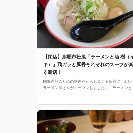
【閉店】那覇市松尾「ラーメンと酒 樹（
キ）」鶏ガラと豚骨それぞれのスープが
る新店！
国際通り入り口の交差点からも見える位置に、おい
ラーメン屋さんがオープンしました。「ラーメンと .