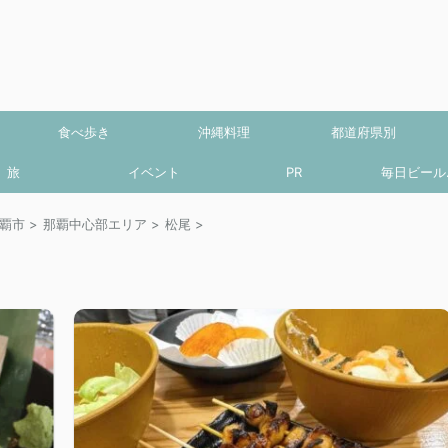
食べ歩き
沖縄料理
都道府県別
旅
イベント
PR
毎日ビール.
覇市
>
那覇中心部エリア
>
松尾
>