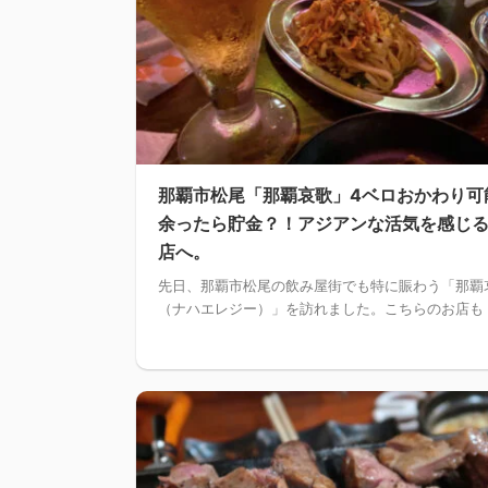
那覇市松尾「那覇哀歌」4ベロおかわり可
余ったら貯金？！アジアンな活気を感じ
店へ。
先日、那覇市松尾の飲み屋街でも特に賑わう「那覇
（ナハエレジー）」を訪れました。こちらのお店も .