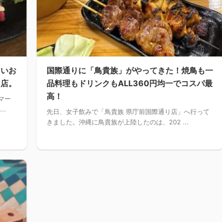
しいお
国際通りに「鳥貴族」がやってきた！焼鳥も一
ろ店。
品料理もドリンクもALL360円均一でコスパ最
高！
マー
..
先日、女子飲みで「鳥貴族 県庁前国際通り店」へ行って
きました。沖縄に鳥貴族が上陸したのは、202 ...