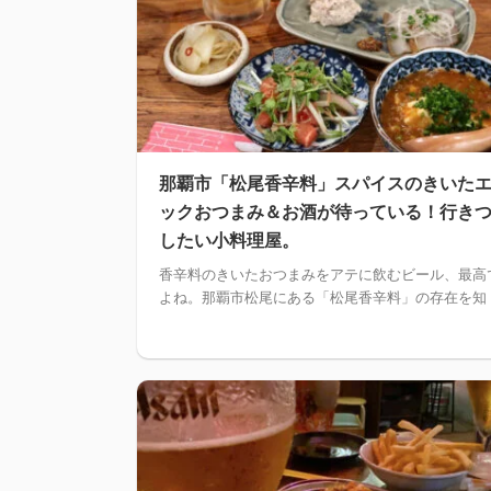
那覇市「松尾香辛料」スパイスのきいた
ックおつまみ＆お酒が待っている！行き
したい小料理屋。
香辛料のきいたおつまみをアテに飲むビール、最高
よね。那覇市松尾にある「松尾香辛料」の存在を知 .