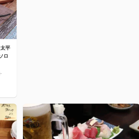
を太平
ソロ
-