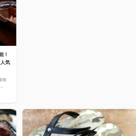
能！
る人気
哀歌
..