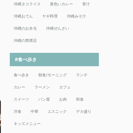
沖縄タコライス
黄色いカレー
骨汁
沖縄おでん
ヤギ料理
沖縄みそ汁
沖縄のお弁当
沖縄ぜんざい
沖縄の禁煙店
#食べ歩き
食べ歩き
朝食/モーニング
ランチ
カレー
ラーメン
カフェ
スイーツ
パン屋
お肉
和食
洋食
中華
エスニック
デカ盛り
キッズメニュー