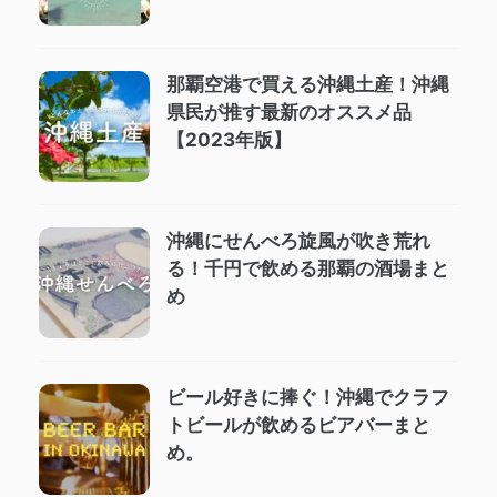
那覇空港で買える沖縄土産！沖縄
県民が推す最新のオススメ品
【2023年版】
沖縄にせんべろ旋風が吹き荒れ
る！千円で飲める那覇の酒場まと
め
ビール好きに捧ぐ！沖縄でクラフ
トビールが飲めるビアバーまと
め。