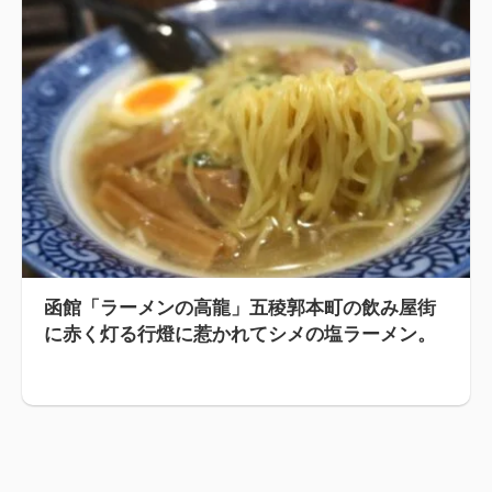
函館「ラーメンの高龍」五稜郭本町の飲み屋街
に赤く灯る行燈に惹かれてシメの塩ラーメン。