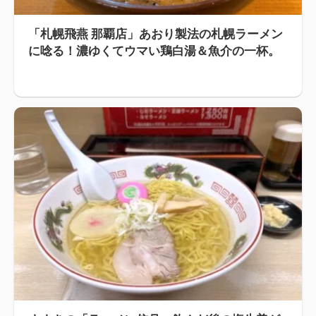
「札幌飛燕 那覇店」あおり製法の札幌ラーメン
に唸る！濃ゆくてウマい鶏白湯＆魚介の一杯。