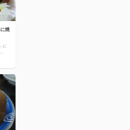
中に焼
」に
..