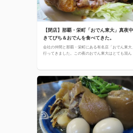
【閉店】那覇・栄町「おでん東大」真夜
きてびち＆おでんを食べてきた。
会社の仲間と那覇・栄町にある有名店「おでん東大
行ってきました。この夜のおでん東大はとても混ん .