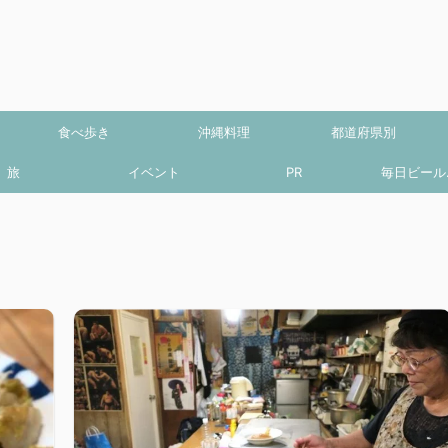
食べ歩き
沖縄料理
都道府県別
旅
イベント
PR
毎日ビール.