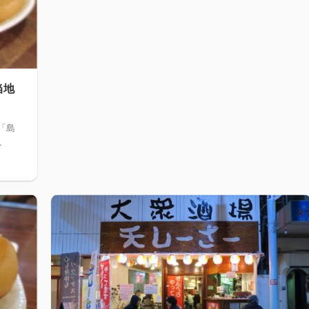
当地
「島
.