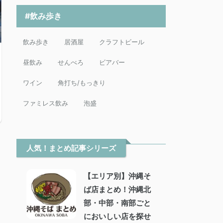
#飲み歩き
飲み歩き
居酒屋
クラフトビール
昼飲み
せんべろ
ビアバー
ワイン
角打ち/もっきり
ファミレス飲み
泡盛
人気！まとめ記事シリーズ
【エリア別】沖縄そ
ば店まとめ！沖縄北
部・中部・南部ごと
においしい店を探せ