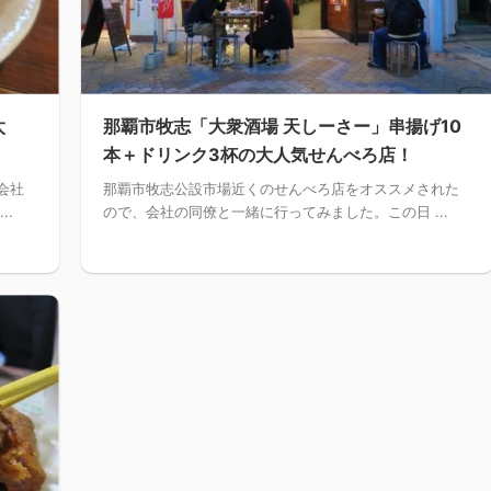
太
那覇市牧志「大衆酒場 天しーさー」串揚げ10
本＋ドリンク3杯の大人気せんべろ店！
会社
那覇市牧志公設市場近くのせんべろ店をオススメされた
..
ので、会社の同僚と一緒に行ってみました。この日 ...