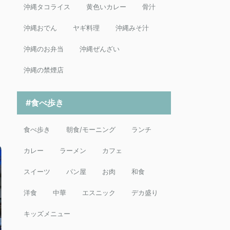
沖縄タコライス
黄色いカレー
骨汁
沖縄おでん
ヤギ料理
沖縄みそ汁
沖縄のお弁当
沖縄ぜんざい
沖縄の禁煙店
#食べ歩き
食べ歩き
朝食/モーニング
ランチ
カレー
ラーメン
カフェ
スイーツ
パン屋
お肉
和食
洋食
中華
エスニック
デカ盛り
キッズメニュー