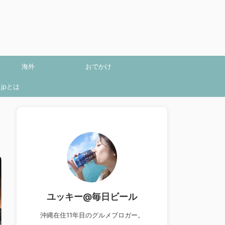
海外
おでかけ
jpとは
ユッキー@毎日ビール
沖縄在住11年目のグルメブロガー。