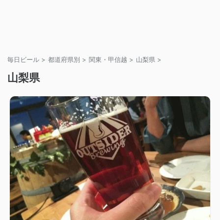
毎日ビール
>
都道府県別
>
関東・甲信越
>
山梨県
>
山梨県