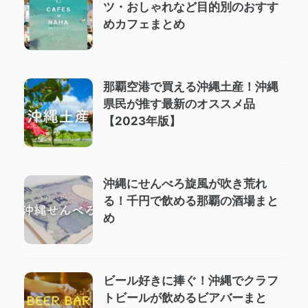
ツ・おしゃれなど目的別のおすす
めカフェまとめ
那覇空港で買える沖縄土産！沖縄
県民が推す最新のオススメ品
【2023年版】
沖縄にせんべろ旋風が吹き荒れ
る！千円で飲める那覇の酒場まと
め
ビール好きに捧ぐ！沖縄でクラフ
トビールが飲めるビアバーまと