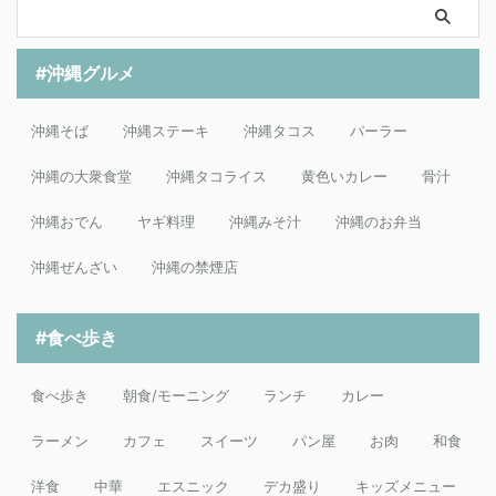
#沖縄グルメ
沖縄そば
沖縄ステーキ
沖縄タコス
パーラー
沖縄の大衆食堂
沖縄タコライス
黄色いカレー
骨汁
沖縄おでん
ヤギ料理
沖縄みそ汁
沖縄のお弁当
沖縄ぜんざい
沖縄の禁煙店
#食べ歩き
食べ歩き
朝食/モーニング
ランチ
カレー
ラーメン
カフェ
スイーツ
パン屋
お肉
和食
洋食
中華
エスニック
デカ盛り
キッズメニュー