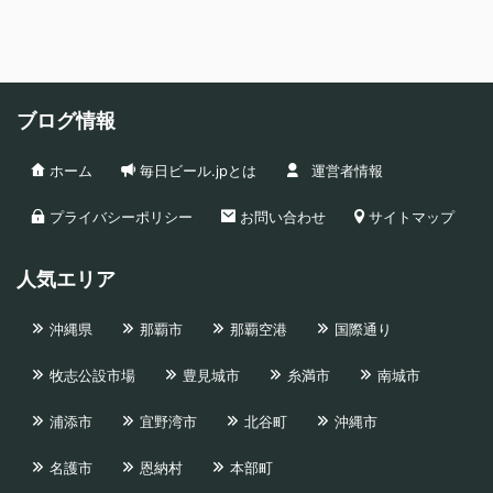
ブログ情報
ホーム
毎日ビール.jpとは
運営者情報
プライバシーポリシー
お問い合わせ
サイトマップ
人気エリア
沖縄県
那覇市
那覇空港
国際通り
牧志公設市場
豊見城市
糸満市
南城市
浦添市
宜野湾市
北谷町
沖縄市
名護市
恩納村
本部町