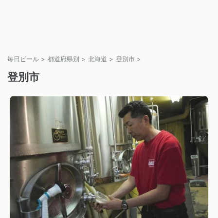
毎日ビール
>
都道府県別
>
北海道
>
登別市
>
登別市