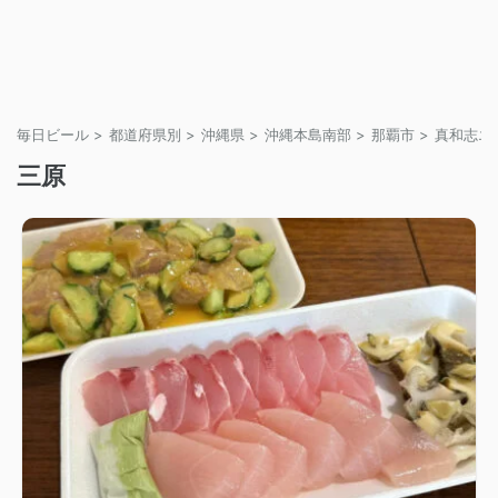
毎日ビール
>
都道府県別
>
沖縄県
>
沖縄本島南部
>
那覇市
>
真和志エ
三原