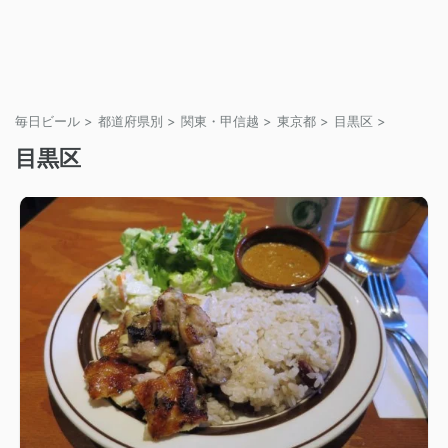
毎日ビール
>
都道府県別
>
関東・甲信越
>
東京都
>
目黒区
>
目黒区