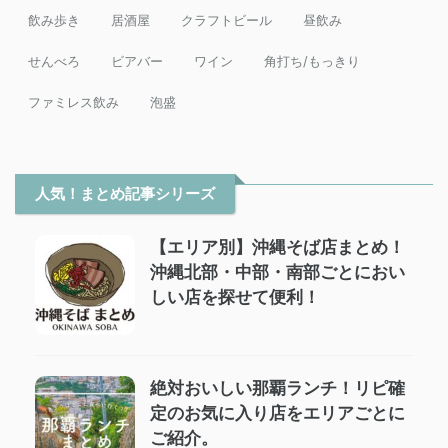
飲み歩き
居酒屋
クラフトビール
昼飲み
せんべろ
ビアバー
ワイン
角打ち/もっきり
ファミレス飲み
泡盛
人気！まとめ記事シリーズ
【エリア別】沖縄そば店まとめ！
沖縄北部・中部・南部ごとにおい
しい店を探せて便利！
絶対おいしい那覇ランチ！リピ確
定のお気に入り店をエリアごとに
ご紹介。