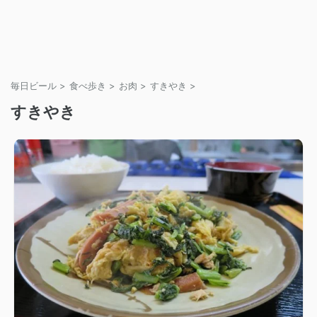
毎日ビール
>
食べ歩き
>
お肉
>
すきやき
>
すきやき