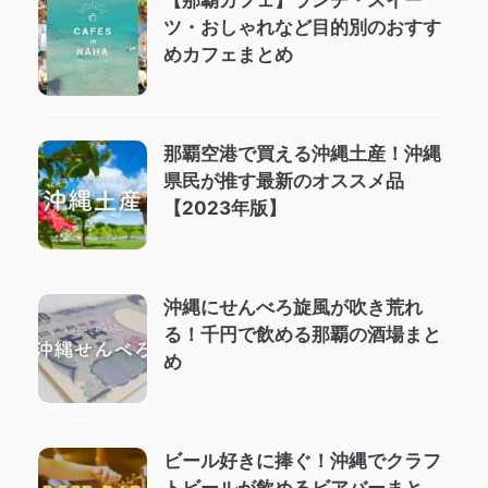
【那覇カフェ】ランチ・スイー
ツ・おしゃれなど目的別のおすす
めカフェまとめ
那覇空港で買える沖縄土産！沖縄
県民が推す最新のオススメ品
【2023年版】
沖縄にせんべろ旋風が吹き荒れ
る！千円で飲める那覇の酒場まと
め
ビール好きに捧ぐ！沖縄でクラフ