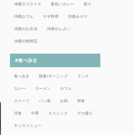
沖縄タコライス
黄色いカレー
骨汁
沖縄おでん
ヤギ料理
沖縄みそ汁
沖縄のお弁当
沖縄ぜんざい
沖縄の禁煙店
#食べ歩き
食べ歩き
朝食/モーニング
ランチ
カレー
ラーメン
カフェ
スイーツ
パン屋
お肉
和食
洋食
中華
エスニック
デカ盛り
キッズメニュー