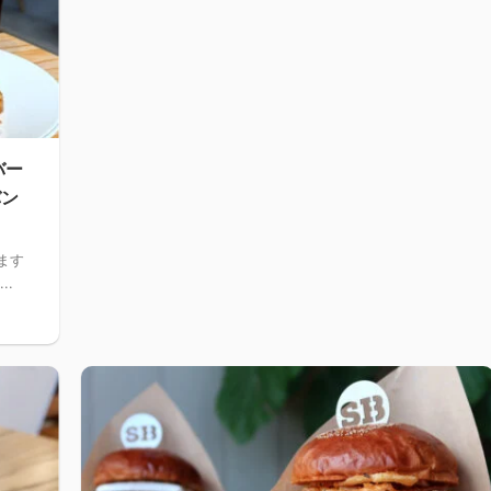
バー
バン
ます
..