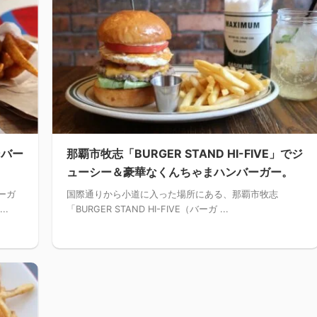
ンバー
那覇市牧志「BURGER STAND HI-FIVE」でジ
ューシー＆豪華なくんちゃまハンバーガー。
ーガ
国際通りから小道に入った場所にある、那覇市牧志
..
「BURGER STAND HI-FIVE（バーガ ...