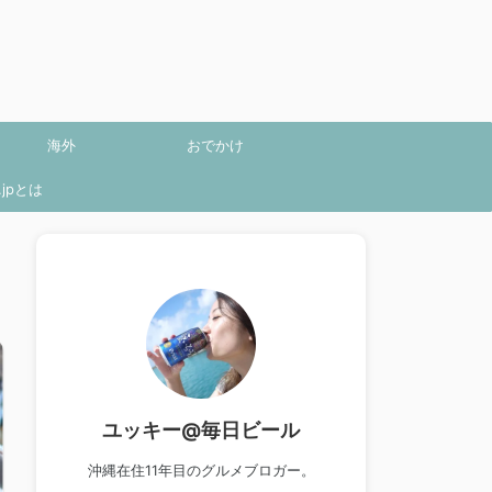
海外
おでかけ
jpとは
ユッキー@毎日ビール
沖縄在住11年目のグルメブロガー。