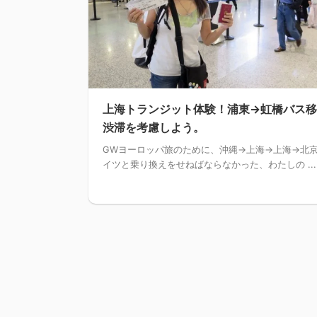
上海トランジット体験！浦東→虹橋バス
渋滞を考慮しよう。
GWヨーロッパ旅のために、沖縄→上海→上海→北
イツと乗り換えをせねばならなかった、わたしの ...