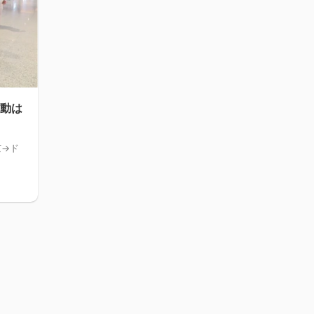
移動は
京→ド