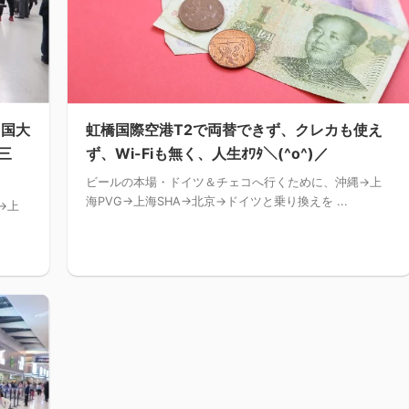
中国大
虹橋国際空港T2で両替できず、クレカも使え
三
ず、Wi-Fiも無く、人生ｵﾜﾀ＼(^o^)／
ビールの本場・ドイツ＆チェコへ行くために、沖縄→上
海PVG→上海SHA→北京→ドイツと乗り換えを ...
→上