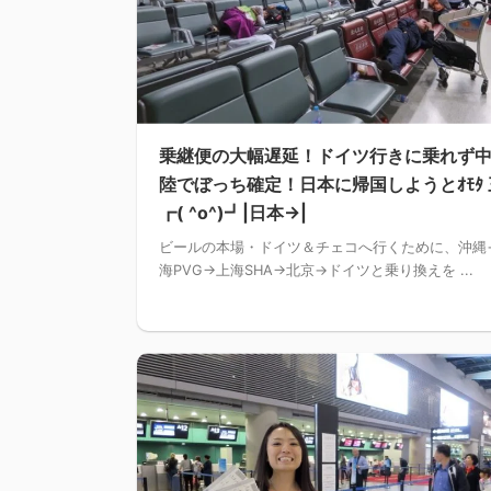
乗継便の大幅遅延！ドイツ行きに乗れず
陸でぼっち確定！日本に帰国しようとｵﾓﾀ 
┏( ^o^)┛|日本→|
ビールの本場・ドイツ＆チェコへ行くために、沖縄
海PVG→上海SHA→北京→ドイツと乗り換えを ...