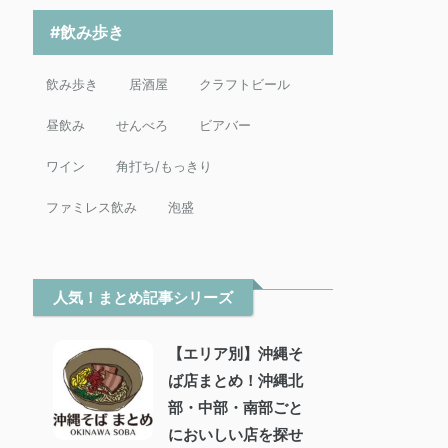
#飲み歩き
飲み歩き
居酒屋
クラフトビール
昼飲み
せんべろ
ビアバー
ワイン
角打ち/もっきり
ファミレス飲み
泡盛
人気！まとめ記事シリーズ
【エリア別】沖縄そ
ば店まとめ！沖縄北
部・中部・南部ごと
においしい店を探せ