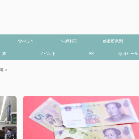
食べ歩き
沖縄料理
都道府県別
旅
イベント
PR
毎日ビール.
港
>