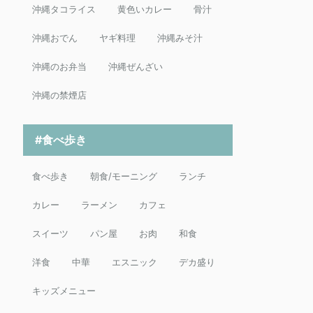
沖縄タコライス
黄色いカレー
骨汁
沖縄おでん
ヤギ料理
沖縄みそ汁
沖縄のお弁当
沖縄ぜんざい
沖縄の禁煙店
#食べ歩き
食べ歩き
朝食/モーニング
ランチ
カレー
ラーメン
カフェ
スイーツ
パン屋
お肉
和食
洋食
中華
エスニック
デカ盛り
キッズメニュー