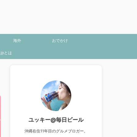
海外
おでかけ
jpとは
ユッキー@毎日ビール
沖縄在住11年目のグルメブロガー。