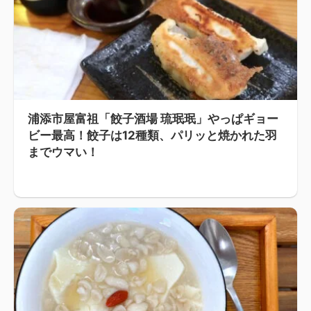
浦添市屋富祖「餃子酒場 琉珉珉」やっぱギョー
ビー最高！餃子は12種類、パリッと焼かれた羽
までウマい！