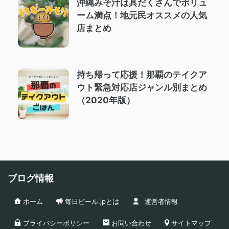
沖縄みそ汁は具だくさんでボリュ
ーム満点！地元民オススメの人気
店まとめ
持ち帰って応援！那覇のテイクア
ウト緊急対応店ジャンル別まとめ
（2020年版）
ブログ情報
ホーム
毎日ビール.jpとは
運営者情報
プライバシーポリシー
お問い合わせ
サイトマップ