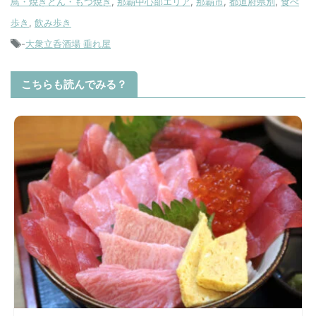
鳥・焼きとん・もつ焼き
,
那覇中心部エリア
,
那覇市
,
都道府県別
,
食べ
歩き
,
飲み歩き
-
大衆立呑酒場 垂れ屋
こちらも読んでみる？