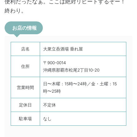
便利だったなぁ。ここは絶対リピートするぞー！
終わり。
お店の情報
店名
大衆立呑酒場 垂れ屋
〒900-0014
住所
沖縄県那覇市松尾2丁目10-20
日〜木曜：15時〜24時／金・土曜：15
営業時間
時〜25時
定休日
不定休
駐車場
なし