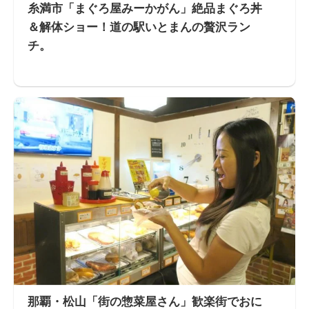
糸満市「まぐろ屋みーかがん」絶品まぐろ丼
＆解体ショー！道の駅いとまんの贅沢ラン
チ。
那覇・松山「街の惣菜屋さん」歓楽街でおに