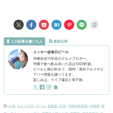
この記事を書いた人
最新記事
ユッキー@毎日ビール
沖縄在住11年目のグルメブロガー。
沖縄で食べ飲み歩いた店は1000軒超。
ビールと旅が好きで、国内・海外グルメやビ
アバー情報も綴ってます。
楽しみは、ライブ遠征と母子旅。
-
お肉
,
せんべろ店
,
ビール
,
居酒屋
,
松尾
,
沖縄本島南部
,
沖縄県
,
焼