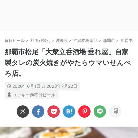
毎日ビール
>
都道府県別
>
沖縄県
>
沖縄本島南部
>
那覇市
>
那覇中心
那覇市松尾「大衆立呑酒場 垂れ屋」自家
製タレの炭火焼きがやたらウマいせんべ
ろ店。
2020年6月1日
2023年7月22日
ユッキー@毎日ビール