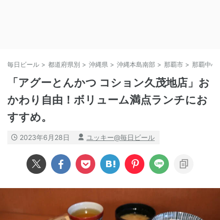
毎日ビール
>
都道府県別
>
沖縄県
>
沖縄本島南部
>
那覇市
>
那覇中心
「アグーとんかつ コション久茂地店」お
かわり自由！ボリューム満点ランチにお
すすめ。
2023年6月28日
ユッキー@毎日ビール