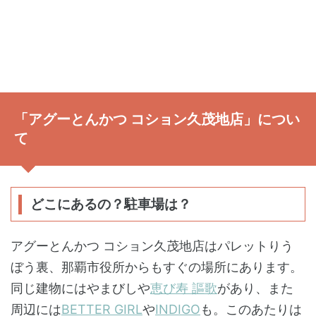
「アグーとんかつ コション久茂地店」につい
て
どこにあるの？駐車場は？
アグーとんかつ コション久茂地店はパレットりう
ぼう裏、那覇市役所からもすぐの場所にあります。
同じ建物にはやまびしや
恵び寿 謳歌
があり、また
周辺には
BETTER GIRL
や
INDIGO
も。このあたりは