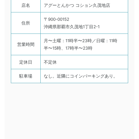
店名
アグーとんかつ コション久茂地店
〒900-00152
住所
沖縄県那覇市久茂地1丁目2-1
月〜土曜：11時半〜23時／日曜：11時
営業時間
半〜15時、17時半〜23時
定休日
不定休
駐車場
なし。近隣にコインパーキングあり。