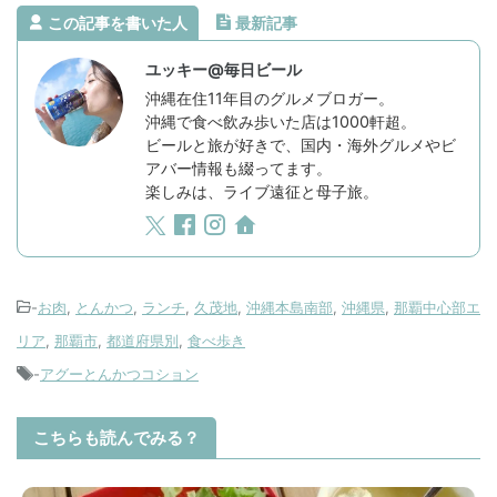
この記事を書いた人
最新記事
ユッキー@毎日ビール
沖縄在住11年目のグルメブロガー。
沖縄で食べ飲み歩いた店は1000軒超。
ビールと旅が好きで、国内・海外グルメやビ
アバー情報も綴ってます。
楽しみは、ライブ遠征と母子旅。
-
お肉
,
とんかつ
,
ランチ
,
久茂地
,
沖縄本島南部
,
沖縄県
,
那覇中心部エ
リア
,
那覇市
,
都道府県別
,
食べ歩き
-
アグーとんかつコション
こちらも読んでみる？