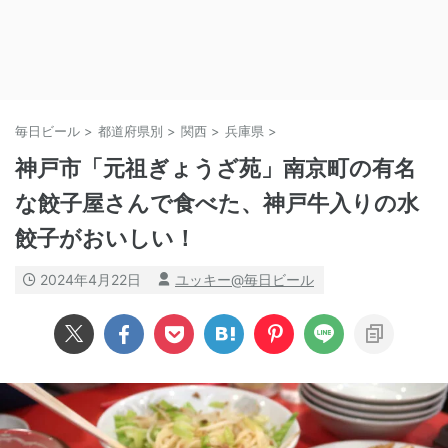
毎日ビール
>
都道府県別
>
関西
>
兵庫県
>
神戸市「元祖ぎょうざ苑」南京町の有名
な餃子屋さんで食べた、神戸牛入りの水
餃子がおいしい！
2024年4月22日
ユッキー@毎日ビール