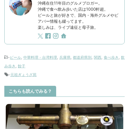
沖縄在住11年目のグルメブロガー。
沖縄で食べ飲み歩いた店は1000軒超。
ビールと旅が好きで、国内・海外グルメやビ
アバー情報も綴ってます。
楽しみは、ライブ遠征と母子旅。
-
ビール
,
中華料理・台湾料理
,
兵庫県
,
都道府県別
,
関西
,
食べ歩き
,
飲
み歩き
,
餃子
-
元祖ぎょうざ苑
こちらも読んでみる？