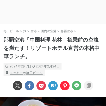
毎日ビール
>
旅
>
空港
>
国内の空港
>
那覇空港
>
那覇空港「中国料理 花林」搭乗前の空腹
を満たす！リゾートホテル直営の本格中
華ランチ。
2024年2月7日
2024年2月24日
ユッキー@毎日ビール