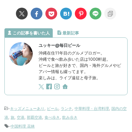
この記事を書いた人
最新記事
ユッキー@毎日ビール
沖縄在住11年目のグルメブロガー。
沖縄で食べ飲み歩いた店は1000軒超。
ビールと旅が好きで、国内・海外グルメやビ
アバー情報も綴ってます。
楽しみは、ライブ遠征と母子旅。
-
キッズメニューあり
,
ビール
,
ランチ
,
中華料理・台湾料理
,
国内の空
港
,
旅
,
空港
,
那覇空港
,
食べ歩き
,
飲み歩き
-
中国料理 花林