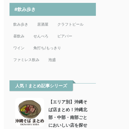
#飲み歩き
飲み歩き
居酒屋
クラフトビール
昼飲み
せんべろ
ビアバー
ワイン
角打ち/もっきり
ファミレス飲み
泡盛
人気！まとめ記事シリーズ
【エリア別】沖縄そ
ば店まとめ！沖縄北
部・中部・南部ごと
においしい店を探せ