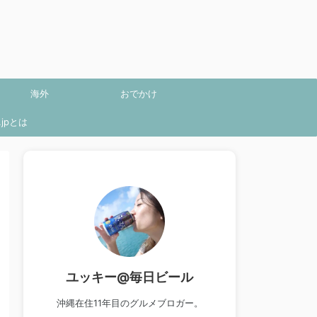
海外
おでかけ
jpとは
ユッキー@毎日ビール
沖縄在住11年目のグルメブロガー。