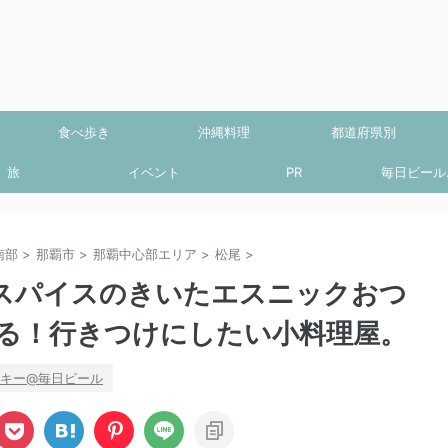
食べ歩き
沖縄料理
都道府県別
旅
イベント
PR
毎日ビール.
南部
>
那覇市
>
那覇中心部エリア
>
松尾
>
スパイスのきいたエスニックおつ
る！行きつけにしたい小料理屋。
キー@毎日ビール