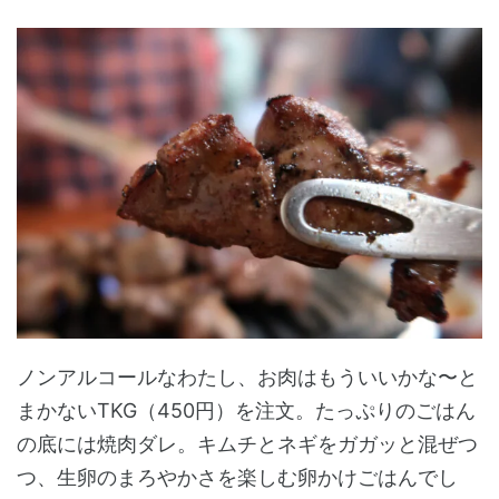
ノンアルコールなわたし、お肉はもういいかな〜と
まかないTKG（450円）を注文。たっぷりのごはん
の底には焼肉ダレ。キムチとネギをガガッと混ぜつ
つ、生卵のまろやかさを楽しむ卵かけごはんでし