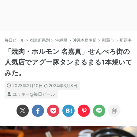
毎日ビール
>
都道府県別
>
沖縄県
>
沖縄本島南部
>
那覇市
>
那覇中心
「焼肉・ホルモン 名嘉真」せんべろ街の
人気店でアグー豚タンまるまる1本焼いて
みた。
2023年2月10日
2024年3月8日
ユッキー@毎日ビール