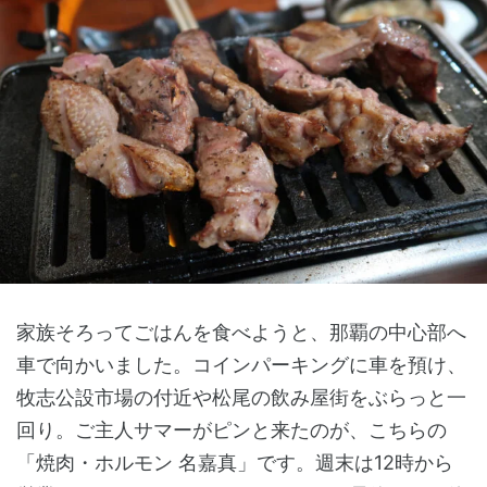
家族そろってごはんを食べようと、那覇の中心部へ
車で向かいました。コインパーキングに車を預け、
牧志公設市場の付近や松尾の飲み屋街をぶらっと一
回り。ご主人サマーがピンと来たのが、こちらの
「焼肉・ホルモン 名嘉真」です。週末は12時から