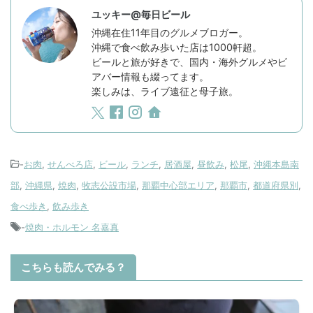
ユッキー@毎日ビール
沖縄在住11年目のグルメブロガー。
沖縄で食べ飲み歩いた店は1000軒超。
ビールと旅が好きで、国内・海外グルメやビ
アバー情報も綴ってます。
楽しみは、ライブ遠征と母子旅。
-
お肉
,
せんべろ店
,
ビール
,
ランチ
,
居酒屋
,
昼飲み
,
松尾
,
沖縄本島南
部
,
沖縄県
,
焼肉
,
牧志公設市場
,
那覇中心部エリア
,
那覇市
,
都道府県別
,
食べ歩き
,
飲み歩き
-
焼肉・ホルモン 名嘉真
こちらも読んでみる？