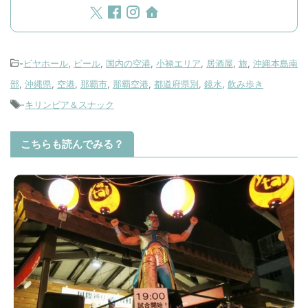
-
ビヤホール
,
ビール
,
国内の空港
,
小禄エリア
,
居酒屋
,
旅
,
沖縄本島南
部
,
沖縄県
,
空港
,
那覇市
,
那覇空港
,
都道府県別
,
鏡水
,
飲み歩き
-
キリンビア＆スナック
こちらも読んでみる？