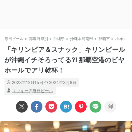
毎日ビール
>
都道府県別
>
沖縄県
>
沖縄本島南部
>
那覇市
>
小禄エリ
「キリンビア＆スナック」キリンビール
が沖縄イチそろってる?! 那覇空港のビヤ
ホールでアリ乾杯！
2023年12月15日
2024年3月8日
ユッキー@毎日ビール