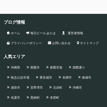
ブログ情報
ホーム
毎日ビール.jpとは
運営者情報
プライバシーポリシー
お問い合わせ
サイトマップ
人気エリア
沖縄県
那覇市
那覇空港
国際通り
牧志公設市場
豊見城市
糸満市
南城市
浦添市
宜野湾市
北谷町
沖縄市
名護市
恩納村
本部町