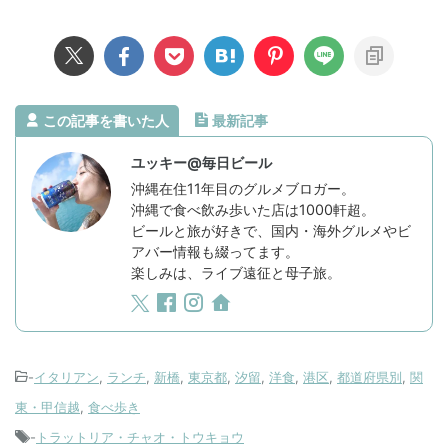
この記事を書いた人
最新記事
ユッキー@毎日ビール
沖縄在住11年目のグルメブロガー。
沖縄で食べ飲み歩いた店は1000軒超。
ビールと旅が好きで、国内・海外グルメやビ
アバー情報も綴ってます。
楽しみは、ライブ遠征と母子旅。
-
イタリアン
,
ランチ
,
新橋
,
東京都
,
汐留
,
洋食
,
港区
,
都道府県別
,
関
東・甲信越
,
食べ歩き
-
トラットリア・チャオ・トウキョウ