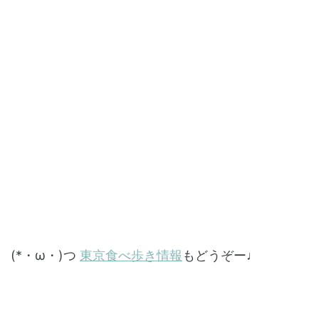
(*・ω・)つ
東京食べ歩き情報
もどうぞー♩