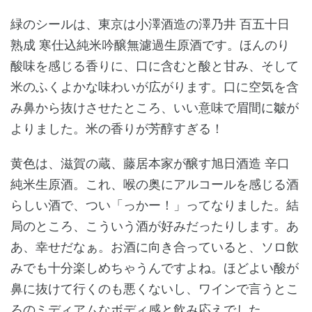
緑のシールは、東京は小澤酒造の澤乃井 百五十日
熟成 寒仕込純米吟醸無濾過生原酒です。ほんのり
酸味を感じる香りに、口に含むと酸と甘み、そして
米のふくよかな味わいが広がります。口に空気を含
み鼻から抜けさせたところ、いい意味で眉間に皺が
よりました。米の香りが芳醇すぎる！
黄色は、滋賀の蔵、藤居本家が醸す旭日酒造 辛口
純米生原酒。これ、喉の奥にアルコールを感じる酒
らしい酒で、つい「っかー！」ってなりました。結
局のところ、こういう酒が好みだったりします。あ
あ、幸せだなぁ。お酒に向き合っていると、ソロ飲
みでも十分楽しめちゃうんですよね。ほどよい酸が
鼻に抜けて行くのも悪くないし、ワインで言うとこ
ろのミディアムなボディ感と飲み応えでした。