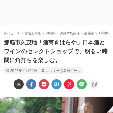
毎日ビール
>
都道府県別
>
沖縄県
>
沖縄本島南部
>
那覇市
>
那覇中心
那覇市久茂地「酒商きはらや」日本酒と
ワインのセレクトショップで、明るい時
間に角打ちを楽しむ。
2023年11月24日
ユッキー@毎日ビール