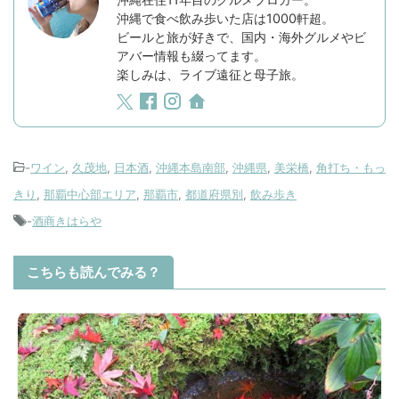
沖縄で食べ飲み歩いた店は1000軒超。
ビールと旅が好きで、国内・海外グルメやビ
アバー情報も綴ってます。
楽しみは、ライブ遠征と母子旅。
-
ワイン
,
久茂地
,
日本酒
,
沖縄本島南部
,
沖縄県
,
美栄橋
,
角打ち・もっ
きり
,
那覇中心部エリア
,
那覇市
,
都道府県別
,
飲み歩き
-
酒商きはらや
こちらも読んでみる？