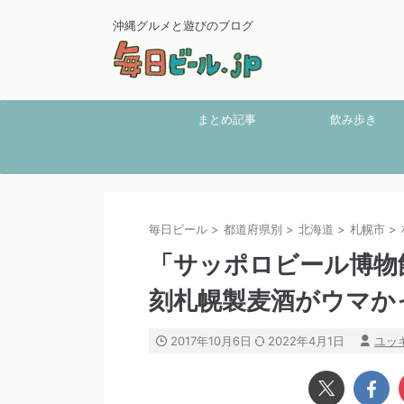
沖縄グルメと遊びのブログ
まとめ記事
飲み歩き
毎日ビール
>
都道府県別
>
北海道
>
札幌市
>
「サッポロビール博物
刻札幌製麦酒がウマか
2017年10月6日
2022年4月1日
ユッ