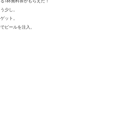
る1杯無料券がもらえた！
もう少し。
をゲット。
ルでビールを注入。