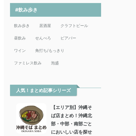
#飲み歩き
飲み歩き
居酒屋
クラフトビール
昼飲み
せんべろ
ビアバー
ワイン
角打ち/もっきり
ファミレス飲み
泡盛
人気！まとめ記事シリーズ
【エリア別】沖縄そ
ば店まとめ！沖縄北
部・中部・南部ごと
においしい店を探せ