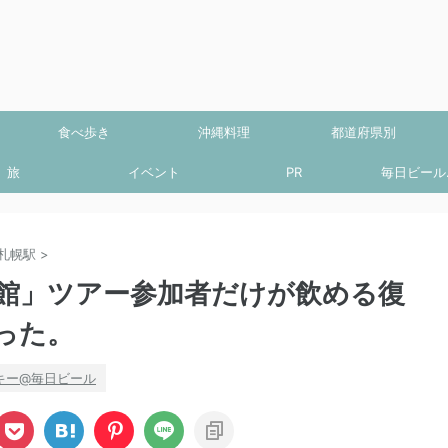
食べ歩き
沖縄料理
都道府県別
旅
イベント
PR
毎日ビール.
札幌駅
>
館」ツアー参加者だけが飲める復
った。
キー@毎日ビール