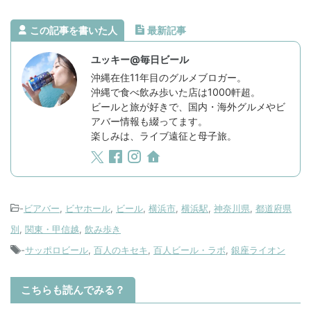
この記事を書いた人
最新記事
ユッキー@毎日ビール
沖縄在住11年目のグルメブロガー。
沖縄で食べ飲み歩いた店は1000軒超。
ビールと旅が好きで、国内・海外グルメやビ
アバー情報も綴ってます。
楽しみは、ライブ遠征と母子旅。
-
ビアバー
,
ビヤホール
,
ビール
,
横浜市
,
横浜駅
,
神奈川県
,
都道府県
別
,
関東・甲信越
,
飲み歩き
-
サッポロビール
,
百人のキセキ
,
百人ビール・ラボ
,
銀座ライオン
こちらも読んでみる？