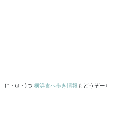
(*・ω・)つ
横浜食べ歩き情報
もどうぞー♩