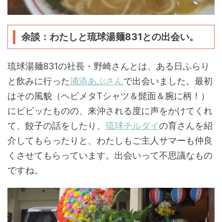
余談：わたしと琉球湯麺831との出会い。
琉球湯麺831の社長・野崎さんとは、ある日ふらり
と飲みに行った
浦添あぶさん
で出会いました。最初
はその風貌（ヘビメタTシャツ＆髭面＆腕に柄！）
にビビッたものの、来沖される度に声をかけてくれ
て、餃子の話をしたり、
琉球チルダイ
の育さんを紹
介してもらったりと、わたしもご主人サマーも仲良
くさせてもらっています。出会いって不思議なもの
ですね。