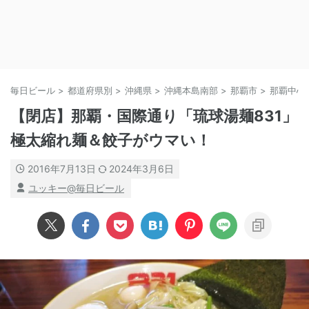
毎日ビール
>
都道府県別
>
沖縄県
>
沖縄本島南部
>
那覇市
>
那覇中心
【閉店】那覇・国際通り「琉球湯麺831」
極太縮れ麺＆餃子がウマい！
2016年7月13日
2024年3月6日
ユッキー@毎日ビール