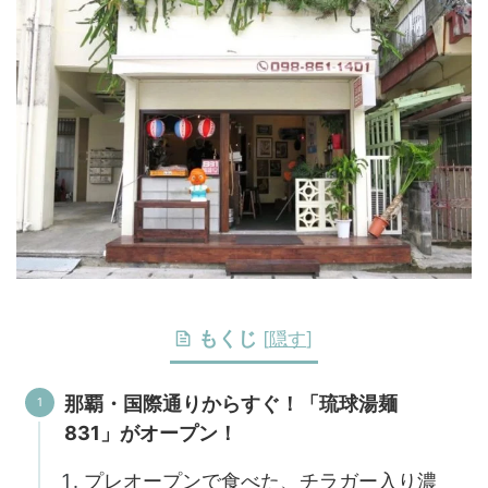
もくじ
[
隠す
]
那覇・国際通りからすぐ！「琉球湯麺
831」がオープン！
プレオープンで食べた、チラガー入り濃