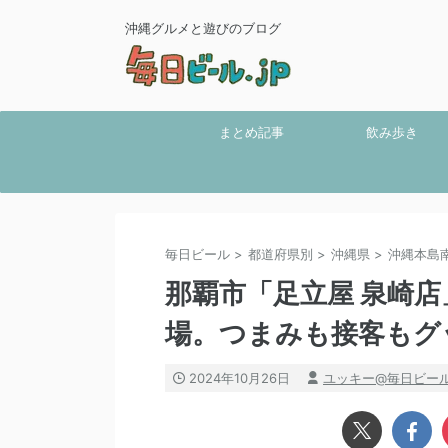
沖縄グルメと遊びのブログ
まとめ記事
飲み歩き
毎日ビール
>
都道府県別
>
沖縄県
>
沖縄本島
那覇市「足立屋 泉崎
場。つまみも接客もグ
2024年10月26日
ユッキー@毎日ビー