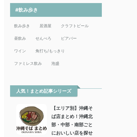
#飲み歩き
飲み歩き
居酒屋
クラフトビール
昼飲み
せんべろ
ビアバー
ワイン
角打ち/もっきり
ファミレス飲み
泡盛
人気！まとめ記事シリーズ
【エリア別】沖縄そ
ば店まとめ！沖縄北
部・中部・南部ごと
においしい店を探せ