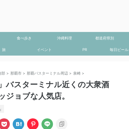
食べ歩き
沖縄料理
都道府県別
旅
イベント
PR
毎日ビール.
南部
>
那覇市
>
那覇バスターミナル周辺
>
泉崎
>
店」バスターミナル近くの大衆酒
ッジョブな人気店。
ル