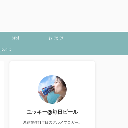
海外
おでかけ
jpとは
ユッキー@毎日ビール
沖縄在住11年目のグルメブロガー。