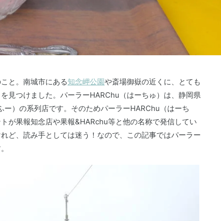
のこと。南城市にある
知念岬公園
や斎場御嶽の近くに、とても
」を見つけました。パーラーHARChu（はーちゅ）は、静岡県
かふー）の系列店です。そのためパーラーHARChu（はーち
トが果報知念店や果報&HARchu等と他の名称で発信してい
けれど、読み手としては迷う！なので、この記事ではパーラー
す。