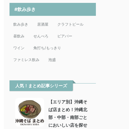
#飲み歩き
飲み歩き
居酒屋
クラフトビール
昼飲み
せんべろ
ビアバー
ワイン
角打ち/もっきり
ファミレス飲み
泡盛
人気！まとめ記事シリーズ
【エリア別】沖縄そ
ば店まとめ！沖縄北
部・中部・南部ごと
においしい店を探せ