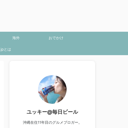
海外
おでかけ
jpとは
ユッキー@毎日ビール
沖縄在住11年目のグルメブロガー。