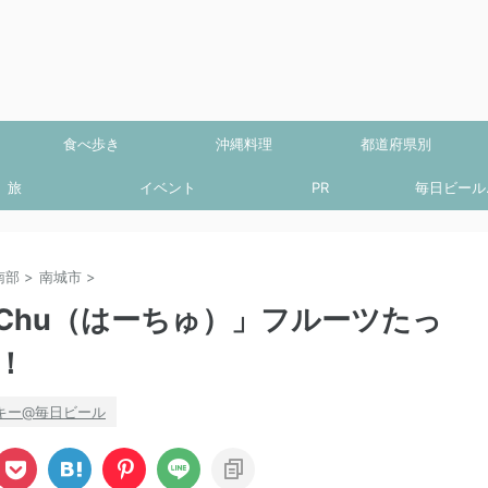
食べ歩き
沖縄料理
都道府県別
旅
イベント
PR
毎日ビール.
南部
>
南城市
>
Chu（はーちゅ）」フルーツたっ
！
キー@毎日ビール