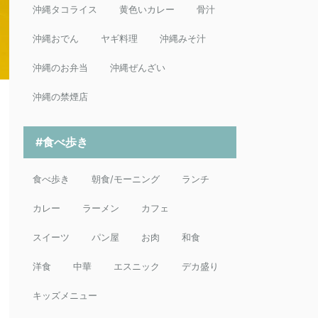
沖縄タコライス
黄色いカレー
骨汁
沖縄おでん
ヤギ料理
沖縄みそ汁
沖縄のお弁当
沖縄ぜんざい
沖縄の禁煙店
#食べ歩き
食べ歩き
朝食/モーニング
ランチ
カレー
ラーメン
カフェ
スイーツ
パン屋
お肉
和食
洋食
中華
エスニック
デカ盛り
キッズメニュー