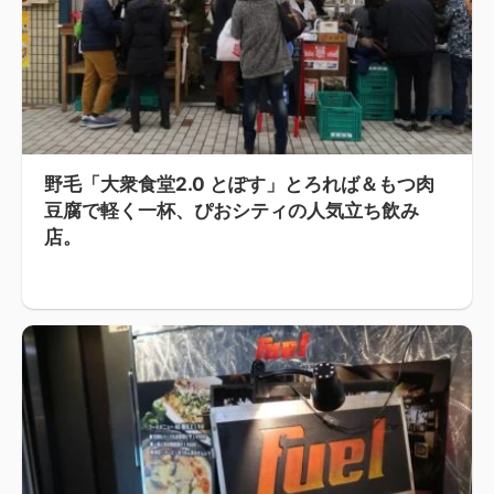
野毛「大衆食堂2.0 とぽす」とろれば＆もつ肉
豆腐で軽く一杯、ぴおシティの人気立ち飲み
店。