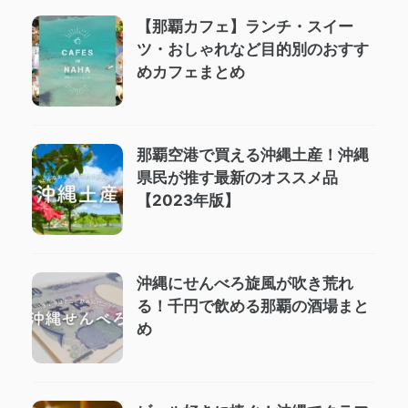
【那覇カフェ】ランチ・スイー
ツ・おしゃれなど目的別のおすす
めカフェまとめ
那覇空港で買える沖縄土産！沖縄
県民が推す最新のオススメ品
【2023年版】
沖縄にせんべろ旋風が吹き荒れ
る！千円で飲める那覇の酒場まと
め