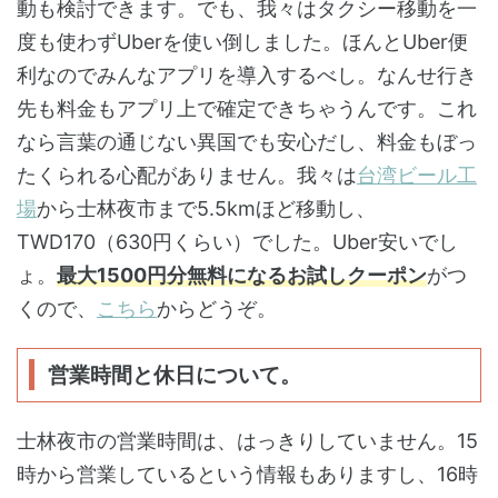
動も検討できます。でも、我々はタクシー移動を一
度も使わずUberを使い倒しました。ほんとUber便
利なのでみんなアプリを導入するべし。なんせ行き
先も料金もアプリ上で確定できちゃうんです。これ
なら言葉の通じない異国でも安心だし、料金もぼっ
たくられる心配がありません。我々は
台湾ビール工
場
から士林夜市まで5.5kmほど移動し、
TWD170（630円くらい）でした。Uber安いでし
ょ。
最大1500円分無料になるお試しクーポン
がつ
くので、
こちら
からどうぞ。
営業時間と休日について。
士林夜市の営業時間は、はっきりしていません。15
時から営業しているという情報もありますし、16時