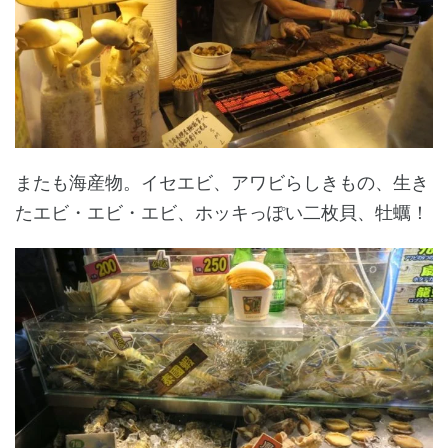
またも海産物。イセエビ、アワビらしきもの、生き
たエビ・エビ・エビ、ホッキっぽい二枚貝、牡蠣！