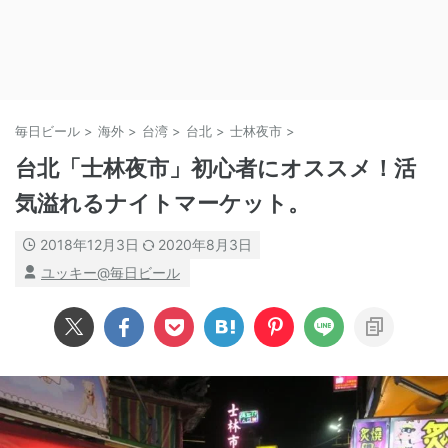
毎日ビール
>
海外
>
台湾
>
台北
>
士林夜市
>
台北「士林夜市」初心者にオススメ！活
気溢れるナイトマーケット。
2018年12月3日
2020年8月3日
ユッキー@毎日ビール