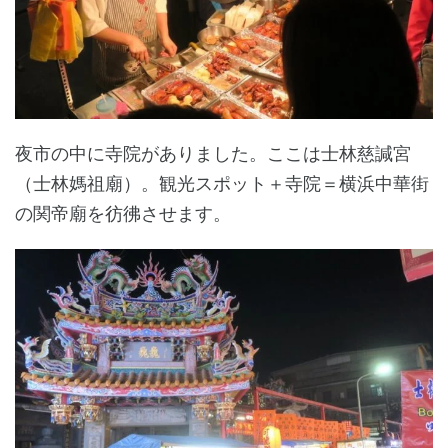
夜市の中に寺院がありました。ここは士林慈諴宮
（士林媽祖廟）。観光スポット＋寺院＝横浜中華街
の関帝廟を彷彿させます。