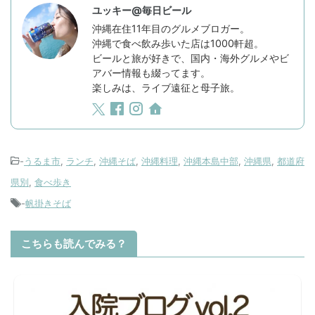
ユッキー@毎日ビール
沖縄在住11年目のグルメブロガー。
沖縄で食べ飲み歩いた店は1000軒超。
ビールと旅が好きで、国内・海外グルメやビ
アバー情報も綴ってます。
楽しみは、ライブ遠征と母子旅。
-
うるま市
,
ランチ
,
沖縄そば
,
沖縄料理
,
沖縄本島中部
,
沖縄県
,
都道府
県別
,
食べ歩き
-
帆掛きそば
こちらも読んでみる？