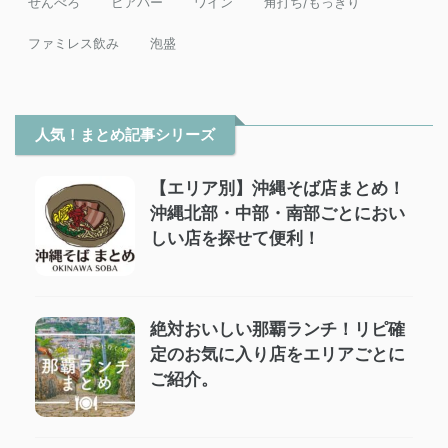
せんべろ
ビアバー
ワイン
角打ち/もっきり
ファミレス飲み
泡盛
人気！まとめ記事シリーズ
【エリア別】沖縄そば店まとめ！
沖縄北部・中部・南部ごとにおい
しい店を探せて便利！
絶対おいしい那覇ランチ！リピ確
定のお気に入り店をエリアごとに
ご紹介。