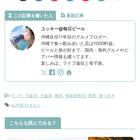
この記事を書いた人
最新記事
ユッキー@毎日ビール
沖縄在住11年目のグルメブロガー。
沖縄で食べ飲み歩いた店は1000軒超。
ビールと旅が好きで、国内・海外グルメやビ
アバー情報も綴ってます。
楽しみは、ライブ遠征と母子旅。
-
ランチ
,
大阪市
,
大阪府
,
梅田
,
都道府県別
,
関西
,
食べ歩き
-
ねぎ焼 やまもと
こちらも読んでみる？