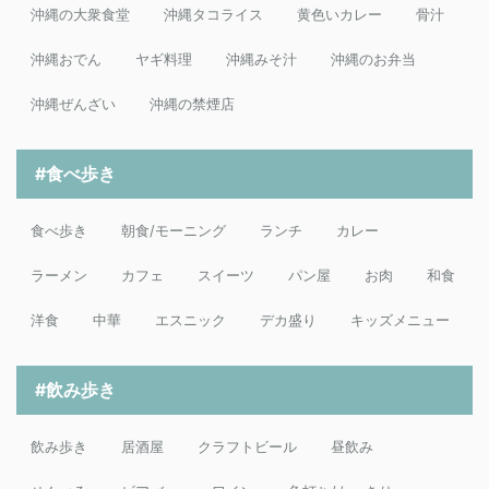
沖縄の大衆食堂
沖縄タコライス
黄色いカレー
骨汁
沖縄おでん
ヤギ料理
沖縄みそ汁
沖縄のお弁当
沖縄ぜんざい
沖縄の禁煙店
#食べ歩き
食べ歩き
朝食/モーニング
ランチ
カレー
ラーメン
カフェ
スイーツ
パン屋
お肉
和食
洋食
中華
エスニック
デカ盛り
キッズメニュー
#飲み歩き
飲み歩き
居酒屋
クラフトビール
昼飲み