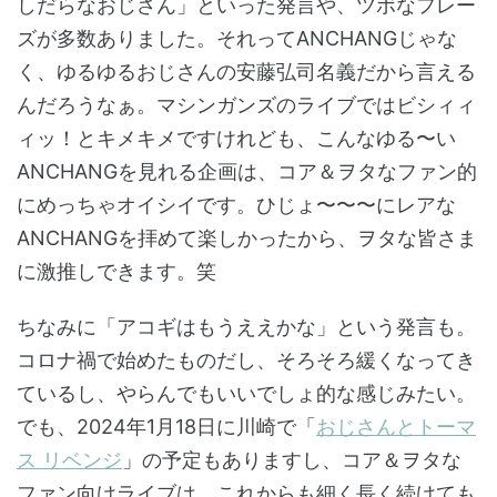
しだらなおじさん」といった発言や、ツボなフレー
ズが多数ありました。それってANCHANGじゃな
く、ゆるゆるおじさんの安藤弘司名義だから言える
んだろうなぁ。マシンガンズのライブではビシィィ
ィッ！とキメキメですけれども、こんなゆる〜い
ANCHANGを見れる企画は、コア＆ヲタなファン的
にめっちゃオイシイです。ひじょ〜〜〜にレアな
ANCHANGを拝めて楽しかったから、ヲタな皆さま
に激推しできます。笑
ちなみに「アコギはもうええかな」という発言も。
コロナ禍で始めたものだし、そろそろ緩くなってき
ているし、やらんでもいいでしょ的な感じみたい。
でも、2024年1月18日に川崎で「
おじさんとトーマ
ス リベンジ
」の予定もありますし、コア＆ヲタな
ファン向けライブは、これからも細く長く続けても