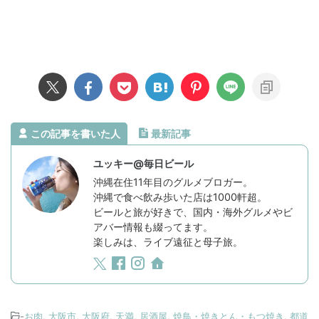
この記事を書いた人
最新記事
ユッキー@毎日ビール
沖縄在住11年目のグルメブロガー。
沖縄で食べ飲み歩いた店は1000軒超。
ビールと旅が好きで、国内・海外グルメやビ
アバー情報も綴ってます。
楽しみは、ライブ遠征と母子旅。
-
お肉
,
大阪市
,
大阪府
,
天満
,
居酒屋
,
焼鳥・焼きとん・もつ焼き
,
都道