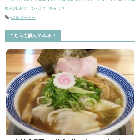
府県別
,
関西
,
食べ歩き
,
飲み歩き
-
焼鳥ガーミー
こちらも読んでみる？