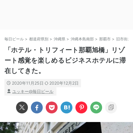
毎日ビール
>
都道府県別
>
沖縄県
>
沖縄本島南部
>
那覇市
>
旧市街エ
「ホテル・トリフィート那覇旭橋」リゾ
ート感覚を楽しめるビジネスホテルに滞
在してきた。
2020年11月25日
2020年12月2日
ユッキー@毎日ビール