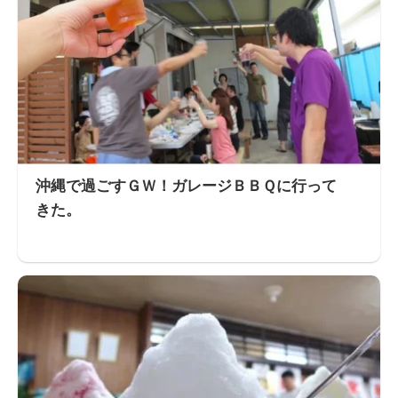
沖縄で過ごすＧＷ！ガレージＢＢＱに行って
きた。