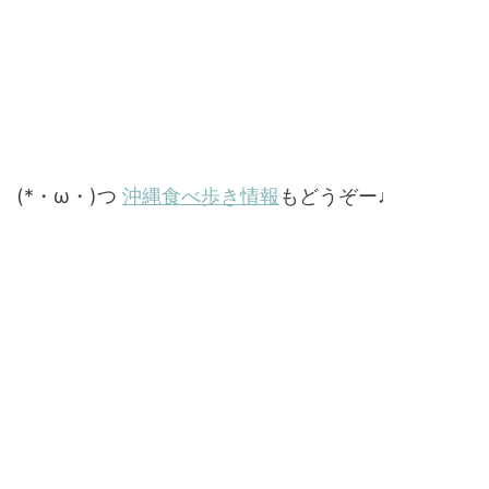
(*・ω・)つ
沖縄食べ歩き情報
もどうぞー♩