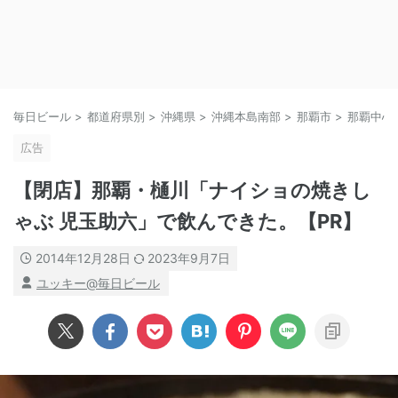
毎日ビール
>
都道府県別
>
沖縄県
>
沖縄本島南部
>
那覇市
>
那覇中心
広告
【閉店】那覇・樋川「ナイショの焼きし
ゃぶ 児玉助六」で飲んできた。【PR】
2014年12月28日
2023年9月7日
ユッキー@毎日ビール