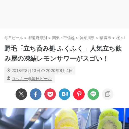
毎日ビール
>
都道府県別
>
関東・甲信越
>
神奈川県
>
横浜市
>
桜木町
野毛「立ち呑み処 ふくふく」人気立ち飲
み屋の凍結レモンサワーがスゴい！
2018年8月13日
2020年8月4日
ユッキー@毎日ビール