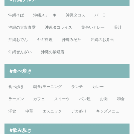
沖縄そば
沖縄ステーキ
沖縄タコス
パーラー
沖縄の大衆食堂
沖縄タコライス
黄色いカレー
骨汁
沖縄おでん
ヤギ料理
沖縄みそ汁
沖縄のお弁当
沖縄ぜんざい
沖縄の禁煙店
#食べ歩き
食べ歩き
朝食/モーニング
ランチ
カレー
ラーメン
カフェ
スイーツ
パン屋
お肉
和食
洋食
中華
エスニック
デカ盛り
キッズメニュー
#飲み歩き