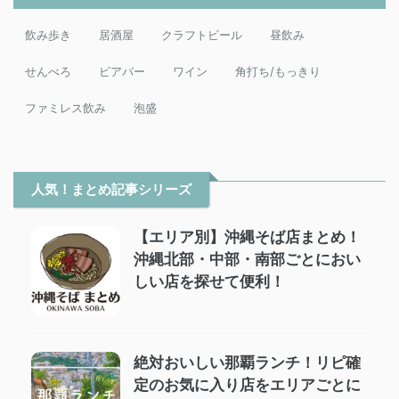
飲み歩き
居酒屋
クラフトビール
昼飲み
せんべろ
ビアバー
ワイン
角打ち/もっきり
ファミレス飲み
泡盛
人気！まとめ記事シリーズ
【エリア別】沖縄そば店まとめ！
沖縄北部・中部・南部ごとにおい
しい店を探せて便利！
絶対おいしい那覇ランチ！リピ確
定のお気に入り店をエリアごとに