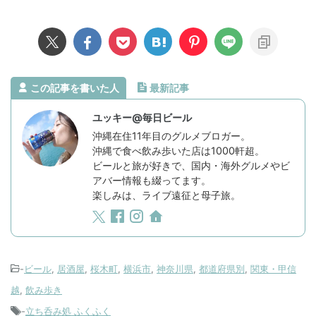
この記事を書いた人
最新記事
ユッキー@毎日ビール
沖縄在住11年目のグルメブロガー。
沖縄で食べ飲み歩いた店は1000軒超。
ビールと旅が好きで、国内・海外グルメやビ
アバー情報も綴ってます。
楽しみは、ライブ遠征と母子旅。
-
ビール
,
居酒屋
,
桜木町
,
横浜市
,
神奈川県
,
都道府県別
,
関東・甲信
越
,
飲み歩き
-
立ち呑み処 ふくふく