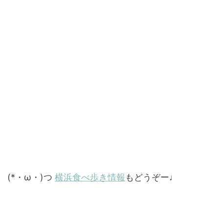
(*・ω・)つ
横浜食べ歩き情報
もどうぞー♩