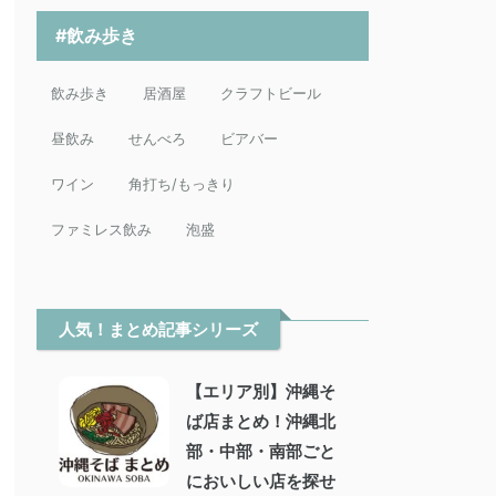
#飲み歩き
飲み歩き
居酒屋
クラフトビール
昼飲み
せんべろ
ビアバー
ワイン
角打ち/もっきり
ファミレス飲み
泡盛
人気！まとめ記事シリーズ
【エリア別】沖縄そ
ば店まとめ！沖縄北
部・中部・南部ごと
においしい店を探せ