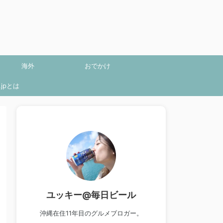
海外
おでかけ
jpとは
ユッキー@毎日ビール
沖縄在住11年目のグルメブロガー。