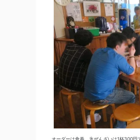
オーダーは食券。氷ぜんざいは1杯300