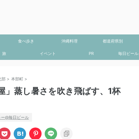
食べ歩き
沖縄料理
都道府県別
旅
イベント
PR
毎日ビール.
北部
>
本部町
>
屋」蒸し暑さを吹き飛ばす、1杯
キー@毎日ビール