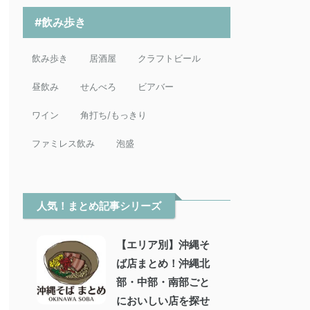
#飲み歩き
飲み歩き
居酒屋
クラフトビール
昼飲み
せんべろ
ビアバー
ワイン
角打ち/もっきり
ファミレス飲み
泡盛
人気！まとめ記事シリーズ
【エリア別】沖縄そ
ば店まとめ！沖縄北
部・中部・南部ごと
においしい店を探せ