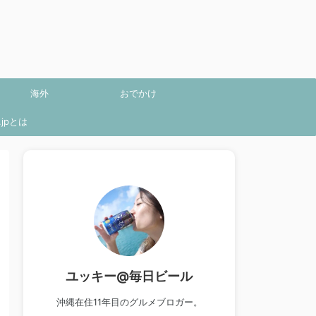
海外
おでかけ
jpとは
ユッキー@毎日ビール
沖縄在住11年目のグルメブロガー。