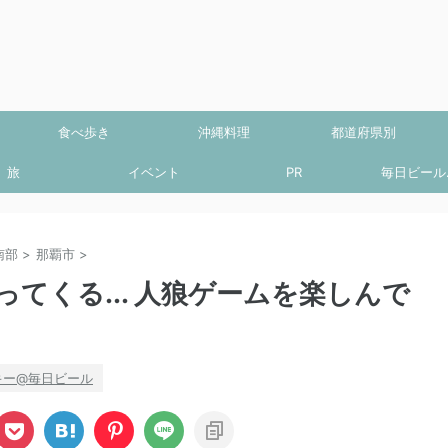
食べ歩き
沖縄料理
都道府県別
旅
イベント
PR
毎日ビール.
南部
>
那覇市
>
てくる... 人狼ゲームを楽しんで
キー@毎日ビール