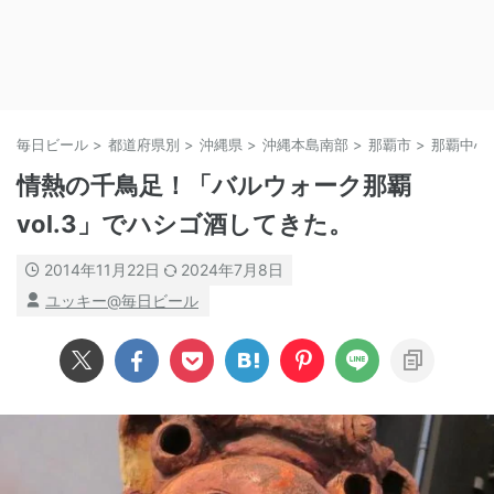
毎日ビール
>
都道府県別
>
沖縄県
>
沖縄本島南部
>
那覇市
>
那覇中心
情熱の千鳥足！「バルウォーク那覇
vol.3」でハシゴ酒してきた。
2014年11月22日
2024年7月8日
ユッキー@毎日ビール