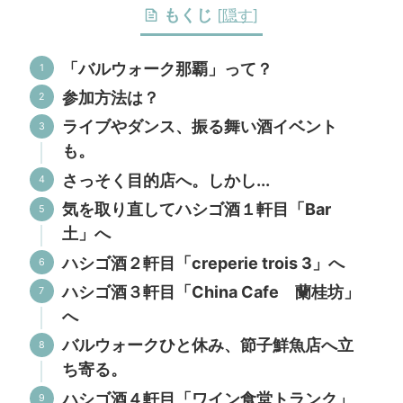
もくじ
[
隠す
]
「バルウォーク那覇」って？
参加方法は？
ライブやダンス、振る舞い酒イベント
も。
さっそく目的店へ。しかし...
気を取り直してハシゴ酒１軒目「Bar
土」へ
ハシゴ酒２軒目「creperie trois 3」へ
ハシゴ酒３軒目「China Cafe 蘭桂坊」
へ
バルウォークひと休み、節子鮮魚店へ立
ち寄る。
ハシゴ酒４軒目「ワイン食堂トランク」