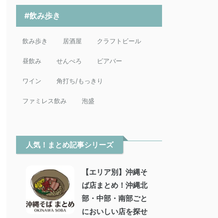
#飲み歩き
飲み歩き
居酒屋
クラフトビール
昼飲み
せんべろ
ビアバー
ワイン
角打ち/もっきり
ファミレス飲み
泡盛
人気！まとめ記事シリーズ
【エリア別】沖縄そ
ば店まとめ！沖縄北
部・中部・南部ごと
においしい店を探せ