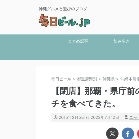
沖縄グルメと遊びのブログ
まとめ記事
飲み歩き
毎日ビール
>
都道府県別
>
沖縄県
>
沖縄本島
【閉店】那覇・県庁前
チを食べてきた。
2015年2月5日
2023年7月12日
ユッ