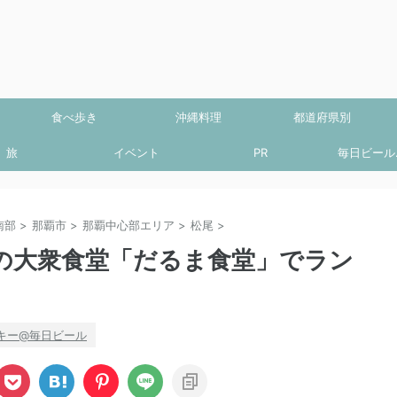
食べ歩き
沖縄料理
都道府県別
旅
イベント
PR
毎日ビール.
南部
>
那覇市
>
那覇中心部エリア
>
松尾
>
の大衆食堂「だるま食堂」でラン
キー@毎日ビール