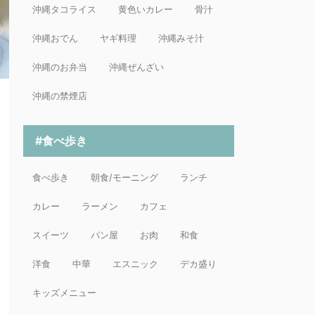
沖縄タコライス
黄色いカレー
骨汁
沖縄おでん
ヤギ料理
沖縄みそ汁
沖縄のお弁当
沖縄ぜんざい
沖縄の禁煙店
#食べ歩き
食べ歩き
朝食/モーニング
ランチ
カレー
ラーメン
カフェ
スイーツ
パン屋
お肉
和食
洋食
中華
エスニック
デカ盛り
キッズメニュー