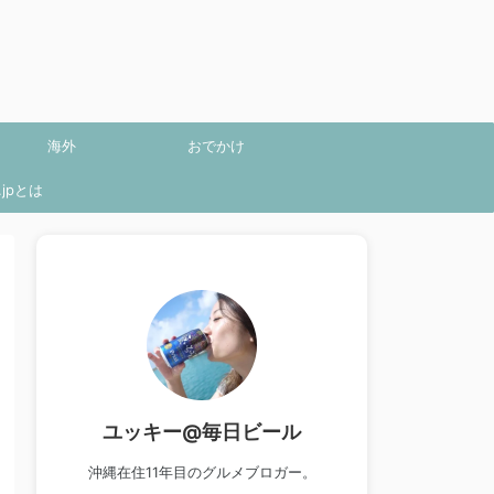
海外
おでかけ
jpとは
ユッキー@毎日ビール
沖縄在住11年目のグルメブロガー。